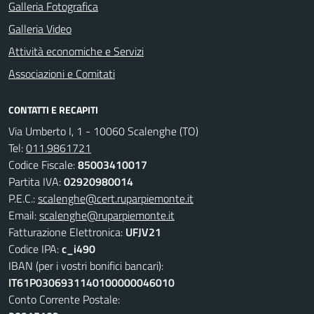
Galleria Fotografica
Galleria Video
Attività economiche e Servizi
Associazioni e Comitati
CONTATTI E RECAPITI
Via Umberto I, 1 - 10060 Scalenghe (TO)
Tel:
011.9861721
Codice Fiscale:
85003410017
Partita IVA:
02920980014
P.E.C.:
scalenghe@cert.ruparpiemonte.it
Email:
scalenghe@ruparpiemonte.it
Fatturazione Elettronica:
UFJV21
Codice IPA:
c_i490
IBAN (per i vostri bonifici bancari):
IT61P0306931140100000046010
Conto Corrente Postale: