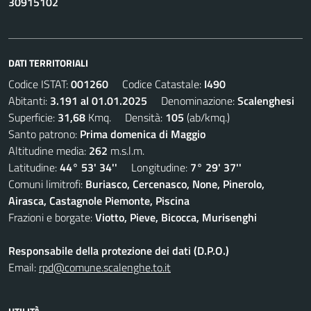
30915102
DATI TERRITORIALI
Codice ISTAT:
001260
Codice Catastale:
I490
Abitanti:
3.191 al 01.01.2025
Denominazione:
Scalenghesi
Superficie:
31,68
Kmq. Densità:
105
(ab/kmq.)
Santo patrono:
Prima domenica di Maggio
Altitudine media:
262
m.s.l.m.
Latitudine:
44° 53' 34''
Longitudine:
7° 29' 37''
Comuni limitrofi:
Buriasco, Cercenasco, None, Pinerolo,
Airasca, Castagnole Piemonte, Piscina
Frazioni e borgate:
Viotto, Pieve, Bicocca, Murisenghi
Responsabile della protezione dei dati (D.P.O.)
Email:
rpd@comune.scalenghe.to.it