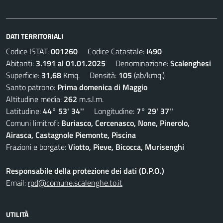
DATI TERRITORIALI
Codice ISTAT:
001260
Codice Catastale:
I490
Abitanti:
3.191 al 01.01.2025
Denominazione:
Scalenghesi
Superficie:
31,68
Kmq. Densità:
105
(ab/kmq.)
Santo patrono:
Prima domenica di Maggio
Altitudine media:
262
m.s.l.m.
Latitudine:
44° 53' 34''
Longitudine:
7° 29' 37''
Comuni limitrofi:
Buriasco, Cercenasco, None, Pinerolo,
Airasca, Castagnole Piemonte, Piscina
Frazioni e borgate:
Viotto, Pieve, Bicocca, Murisenghi
Responsabile della protezione dei dati (D.P.O.)
Email:
rpd@comune.scalenghe.to.it
UTILITÀ