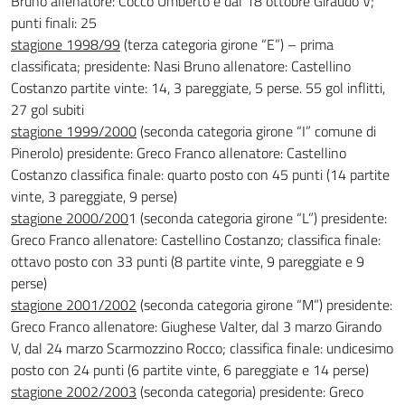
Bruno allenatore: Cocco Umberto e dal 18 ottobre Giraudo V;
punti finali: 25
stagione 1998/99
(terza categoria girone “E”) – prima
classificata; presidente: Nasi Bruno allenatore: Castellino
Costanzo partite vinte: 14, 3 pareggiate, 5 perse. 55 gol inflitti,
27 gol subiti
stagione 1999/2000
(seconda categoria girone “I” comune di
Pinerolo) presidente: Greco Franco allenatore: Castellino
Costanzo classifica finale: quarto posto con 45 punti (14 partite
vinte, 3 pareggiate, 9 perse)
stagione 2000/200
1 (seconda categoria girone “L”) presidente:
Greco Franco allenatore: Castellino Costanzo; classifica finale:
ottavo posto con 33 punti (8 partite vinte, 9 pareggiate e 9
perse)
stagione 2001/2002
(seconda categoria girone “M”) presidente:
Greco Franco allenatore: Giughese Valter, dal 3 marzo Girando
V, dal 24 marzo Scarmozzino Rocco; classifica finale: undicesimo
posto con 24 punti (6 partite vinte, 6 pareggiate e 14 perse)
stagione 2002/2003
(seconda categoria) presidente: Greco