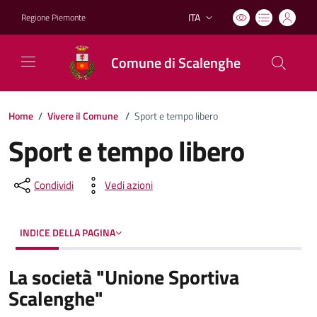
ITA
Regione Piemonte
Lingua attiva:
Comune di Scalenghe
Home
/
Vivere il Comune
/
Sport e tempo libero
Sport e tempo libero
Condividi
Vedi azioni
INDICE DELLA PAGINA
La società "Unione Sportiva
Scalenghe"