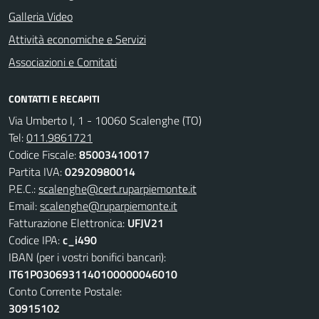
Galleria Video
Attività economiche e Servizi
Associazioni e Comitati
CONTATTI E RECAPITI
Via Umberto I, 1 - 10060 Scalenghe (TO)
Tel:
011.9861721
Codice Fiscale:
85003410017
Partita IVA:
02920980014
P.E.C.:
scalenghe@cert.ruparpiemonte.it
Email:
scalenghe@ruparpiemonte.it
Fatturazione Elettronica:
UFJV21
Codice IPA:
c_i490
IBAN (per i vostri bonifici bancari):
IT61P0306931140100000046010
Conto Corrente Postale:
30915102