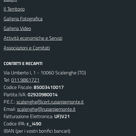
Il Territorio
Galleria Fotografica
Galleria Video
Attività economiche e Servizi
Associazioni e Comitati
CONTATTI E RECAPITI
Via Umberto I, 1 - 10060 Scalenghe (TO)
Tel:
011.9861721
Codice Fiscale:
85003410017
Partita IVA:
02920980014
P.E.C.:
scalenghe@cert.ruparpiemonte.it
Email:
scalenghe@ruparpiemonte.it
Fatturazione Elettronica:
UFJV21
Codice IPA:
c_i490
IBAN (per i vostri bonifici bancari):