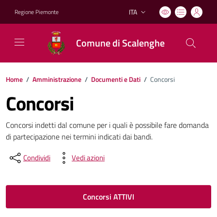
ITA
Regione Piemonte
Lingua attiva:
Comune di Scalenghe
Home
/
Amministrazione
/
Documenti e Dati
/
Concorsi
Concorsi
Concorsi indetti dal comune per i quali è possibile fare domanda
di partecipazione nei termini indicati dai bandi.
Condividi
Vedi azioni
Concorsi ATTIVI