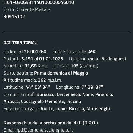
IT61P0306931140100000046010
Conto Corrente Postale:
30915102
DATI TERRITORIALI
Codice ISTAT:
001260
Codice Catastale:
I490
Abitanti:
3.191 al 01.01.2025
Denominazione:
Scalenghesi
Superficie:
31,68
Kmq. Densità:
105
(ab/kmq.)
Santo patrono:
Prima domenica di Maggio
Altitudine media:
262
m.s.l.m.
Latitudine:
44° 53' 34''
Longitudine:
7° 29' 37''
Comuni limitrofi:
Buriasco, Cercenasco, None, Pinerolo,
Airasca, Castagnole Piemonte, Piscina
Frazioni e borgate:
Viotto, Pieve, Bicocca, Murisenghi
Responsabile della protezione dei dati (D.P.O.)
Email:
rpd@comune.scalenghe.to.it