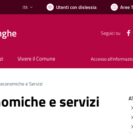
Utenti con dislessia
Aree 
ITA
Lingua attiva:
nghe
Seguici su
zi
Vivere il Comune
Accesso all'informazi
 economiche e Servizi
nomiche e servizi
A