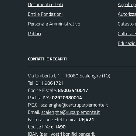
Documenti e Dati
Appalti p
Enti e Fondazioni
Autorizza
Personale Amministrativo
Catasto e
Politici
Cultura 
Educazio
CONTATTI E RECAPITI
Via Umberto I, 1 - 10060 Scalenghe (TO)
Tel:
011.9861721
Codice Fiscale:
85003410017
Partita IVA:
02920980014
P.E.C.:
scalenghe@cert.ruparpiemonte.it
Email:
scalenghe@ruparpiemonte.it
Fatturazione Elettronica:
UFJV21
Codice IPA:
c_i490
IBAN (per i vostri bonifici bancari):