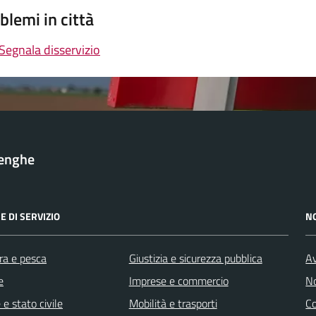
blemi in città
Segnala disservizio
lenghe
E DI SERVIZIO
N
ra e pesca
Giustizia e sicurezza pubblica
Av
e
Imprese e commercio
No
e stato civile
Mobilità e trasporti
C