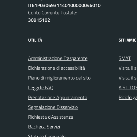
IT61P0306931140100000046010
Conto Corrente Postale:
30915102
UTILITÀ
SITI AMIC
Amministrazione Trasparente
SMAT
Dichiarazione di accessibilità
Visita il
Piano di miglioramento del sito
Visita il
Leggi le FAQ
A.S.L.TO3
Prenotazione Appuntamento
Riciclo g
Segnalazione Disservizio
Richiesta d'Assistenza
Bacheca Servizi
Statuto Comunale