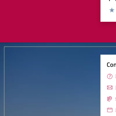
Valut
Valu
Con