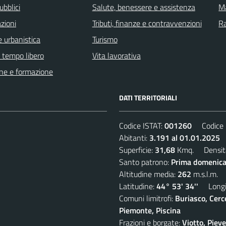
ubblici
Salute, benessere e assistenza
Ma
zioni
Tributi, finanze e contravvenzioni
R
 urbanistica
Turismo
e tempo libero
Vita lavorativa
ne e formazione
DATI TERRITORIALI
Codice ISTAT:
001260
Codice C
Abitanti:
3.191 al 01.01.2025
D
Superficie:
31,68
Kmq. Densit
Santo patrono:
Prima domenica
Altitudine media:
262
m.s.l.m.
Latitudine:
44° 53' 34''
Longit
Comuni limitrofi:
Buriasco, Cerc
Piemonte, Piscina
Frazioni e borgate:
Viotto, Piev