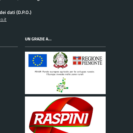
ei dati (D.P.O.)
o.it
UN GRAZIE A...