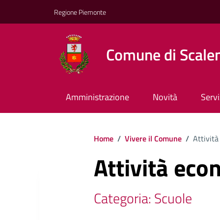
Regione Piemonte
Comune di Scale
Amministrazione
Novità
Servi
Home
/
Vivere il Comune
/
Attività
Attività eco
Categoria: Scuole