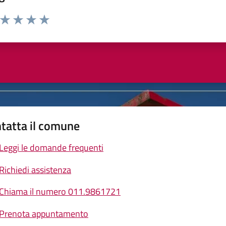
a da 1 a 5 stelle la pagina
ta 1 stelle su 5
Valuta 2 stelle su 5
Valuta 3 stelle su 5
Valuta 4 stelle su 5
Valuta 5 stelle su 5
tatta il comune
Leggi le domande frequenti
Richiedi assistenza
Chiama il numero 011.9861721
Prenota appuntamento