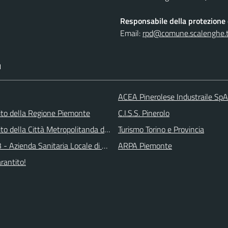
Responsabile della protezione d
Email:
rpd@comune.scalenghe.t
I
ACEA Pinerolese Industraile SpA
 sito della Regione Piemonte
C.I.S.S. Pinerolo
 sito della Città Metropolitanda di Torino
Turismo Torino e Provincia
 - Azienda Sanitaria Locale di Collegno e Pinerolo
ARPA Piemonte
arantito!