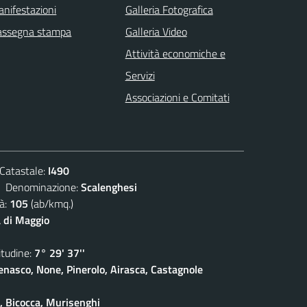
nifestazioni
Galleria Fotografica
assegna stampa
Galleria Video
Attività economiche e
Servizi
Associazioni e Comitati
atastale:
I490
enominazione:
Scalenghesi
à:
105
(ab/kmq.)
 di Maggio
udine:
7° 29' 37''
enasco, None, Pinerolo, Airasca, Castagnole
e, Bicocca, Murisenghi