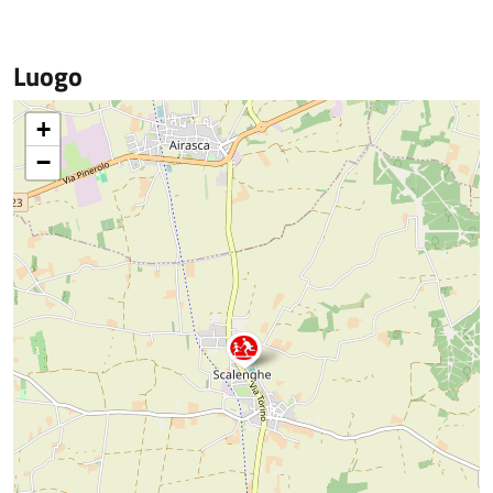
Luogo
+
−