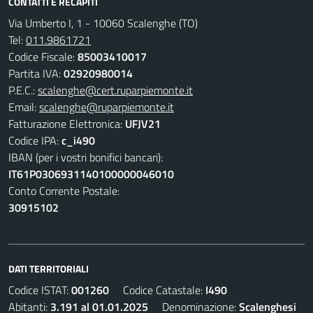
CONTATTI E RECAPITI
Via Umberto I, 1 - 10060 Scalenghe (TO)
Tel:
011.9861721
Codice Fiscale:
85003410017
Partita IVA:
02920980014
P.E.C.:
scalenghe@cert.ruparpiemonte.it
Email:
scalenghe@ruparpiemonte.it
Fatturazione Elettronica:
UFJV21
Codice IPA:
c_i490
IBAN (per i vostri bonifici bancari):
IT61P0306931140100000046010
Conto Corrente Postale:
30915102
DATI TERRITORIALI
Codice ISTAT:
001260
Codice Catastale:
I490
Abitanti:
3.191 al 01.01.2025
Denominazione:
Scalenghesi