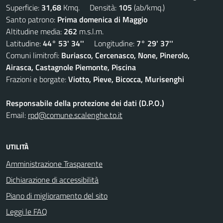
Superficie:
31,68
Kmq. Densità:
105
(ab/kmq.)
Santo patrono:
Prima domenica di Maggio
Altitudine media:
262
m.s.l.m.
Latitudine:
44° 53' 34''
Longitudine:
7° 29' 37''
Comuni limitrofi:
Buriasco, Cercenasco, None, Pinerolo,
Airasca, Castagnole Piemonte, Piscina
Frazioni e borgate:
Viotto, Pieve, Bicocca, Murisenghi
Responsabile della protezione dei dati (D.P.O.)
Email:
rpd@comune.scalenghe.to.it
UTILITÀ
Amministrazione Trasparente
Dichiarazione di accessibilità
Piano di miglioramento del sito
Leggi le FAQ