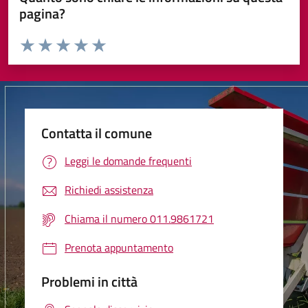
pagina?
Valuta da 1 a 5 stelle la pagina
Valuta 1 stelle su 5
Valuta 2 stelle su 5
Valuta 3 stelle su 5
Valuta 4 stelle su 5
Valuta 5 stelle su 5
Contatta il comune
Leggi le domande frequenti
Richiedi assistenza
Chiama il numero 011.9861721
Prenota appuntamento
Problemi in città