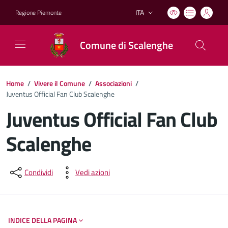
ITA
Regione Piemonte
Lingua attiva:
Comune di Scalenghe
Home
/
Vivere il Comune
/
Associazioni
/
Juventus Official Fan Club Scalenghe
Juventus Official Fan Club
Scalenghe
Dettagli del documento
Condividi
Vedi azioni
INDICE DELLA PAGINA