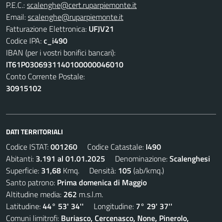
P.E.C.:
scalenghe@cert.ruparpiemonte.it
Email:
scalenghe@ruparpiemonte.it
Fatturazione Elettronica:
UFJV21
Codice IPA:
c_i490
IBAN (per i vostri bonifici bancari):
IT61P0306931140100000046010
Conto Corrente Postale:
30915102
DATI TERRITORIALI
Codice ISTAT:
001260
Codice Catastale:
I490
Abitanti:
3.191 al 01.01.2025
Denominazione:
Scalenghesi
Superficie:
31,68
Kmq. Densità:
105
(ab/kmq.)
Santo patrono:
Prima domenica di Maggio
Altitudine media:
262
m.s.l.m.
Latitudine:
44° 53' 34''
Longitudine:
7° 29' 37''
Comuni limitrofi:
Buriasco, Cercenasco, None, Pinerolo,