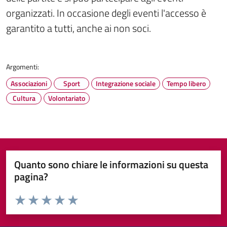
organizzati. In occasione degli eventi l'accesso è
garantito a tutti, anche ai non soci.
Argomenti:
Associazioni
Sport
Integrazione sociale
Tempo libero
Cultura
Volontariato
Quanto sono chiare le informazioni su questa
pagina?
Valuta da 1 a 5 stelle la pagina
Valuta 1 stelle su 5
Valuta 2 stelle su 5
Valuta 3 stelle su 5
Valuta 4 stelle su 5
Valuta 5 stelle su 5