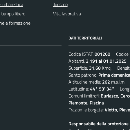
 urbanistica
Turismo
e tempo libero
Vita lavorativa
ne e formazione
DATI TERRITORIALI
Codice ISTAT:
001260
Codice C
Abitanti:
3.191 al 01.01.2025
D
Superficie:
31,68
Kmq. Densit
Santo patrono:
Prima domenica
Altitudine media:
262
m.s.l.m.
Latitudine:
44° 53' 34''
Longit
Comuni limitrofi:
Buriasco, Cerc
Piemonte, Piscina
Frazioni e borgate:
Viotto, Piev
Responsabile della protezione d