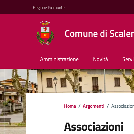
Regione Piemonte
Comune di Scale
Amministrazione
Novità
Servi
Home
/
Argomenti
/
Associazio
Associazioni