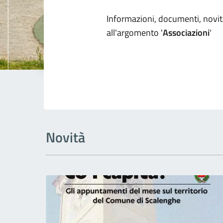
Dettagli arg
Informazioni, documenti, novità
all'argomento '
Associazioni
'
Novità