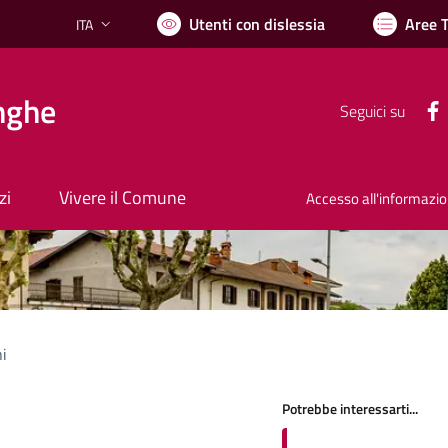
Utenti con dislessia
Aree 
ITA
Lingua attiva:
nghe
Seguici su
zi
Vivere il Comune
Accesso all'informazi
ni
Potrebbe interessarti...