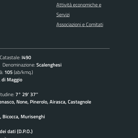
Attività economiche e
Servizi
Associazioni e Comitati
atastale:
I490
enominazione:
Scalenghesi
à:
105
(ab/kmq.)
 di Maggio
udine:
7° 29' 37''
enasco, None, Pinerolo, Airasca, Castagnole
e, Bicocca, Murisenghi
ei dati (D.P.O.)