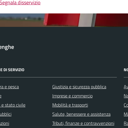
Segnala disservizio
lenghe
E DI SERVIZIO
N
ra e pesca
Giustizia e sicurezza pubblica
Av
e
Imprese e commercio
No
e stato civile
Mobilità e trasporti
C
ubblici
Salute, benessere e assistenza
Ma
zioni
Tributi, finanze e contravvenzioni
R