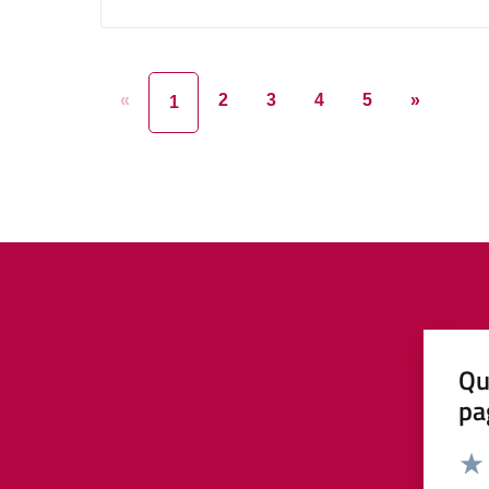
«
2
3
4
5
»
1
Qu
pa
Valut