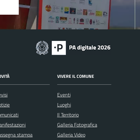
OVITÀ
VIVERE IL COMUNE
visi
Eventi
tizie
Luoghi
omunicati
Il Territorio
nifestazioni
Galleria Fotografica
assegna stampa
Galleria Video