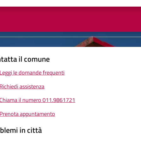
ta 1 stelle su 5
Valuta 2 stelle su 5
Valuta 3 stelle su 5
Valuta 4 stelle su 5
Valuta 5 stelle su 5
tatta il comune
Leggi le domande frequenti
Richiedi assistenza
Chiama il numero 011.9861721
Prenota appuntamento
blemi in città