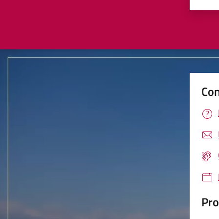
Valu
Con
Pro