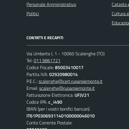
Personale Amministrativo
Catasto e
Politici
Cultura 
Educazio
CONTATTI E RECAPITI
Via Umberto I, 1 - 10060 Scalenghe (TO)
Tel:
011.9861721
Codice Fiscale:
85003410017
Partita IVA:
02920980014
P.E.C.:
scalenghe@cert.ruparpiemonte.it
Email:
scalenghe@ruparpiemonte.it
Fatturazione Elettronica:
UFJV21
Codice IPA:
c_i490
IBAN (per i vostri bonifici bancari):
IT61P0306931140100000046010
Conto Corrente Postale: