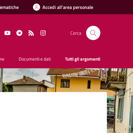
Tematiche
Accedi all'area personale
Facebook
YouTube
Telegram
RSS
Instagram
Cerca
one
Documenti e dati
Tutti gli argomenti