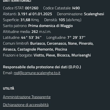
DATI TERRITORIALI
Codice ISTAT:
001260
Codice Catastale:
I490
Abitanti:
3.191 al 01.01.2025
Denominazione:
Scalenghesi
Superficie:
31,68
Kmq. Densità:
105
(ab/kmq.)
Santo patrono:
Prima domenica di Maggio
Altitudine media:
262
m.s.l.m.
Latitudine:
44° 53' 34''
Longitudine:
7° 29' 37''
Comuni limitrofi:
Buriasco, Cercenasco, None, Pinerolo,
Airasca, Castagnole Piemonte, Piscina
Frazioni e borgate:
Viotto, Pieve, Bicocca, Murisenghi
Responsabile della protezione dei dati (D.P.O.)
Email:
rpd@comune.scalenghe.to.it
UTILITÀ
Amministrazione Trasparente
Dichiarazione di accessibilità