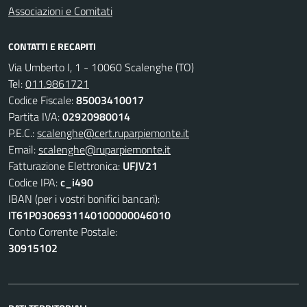
Associazioni e Comitati
CONTATTI E RECAPITI
Via Umberto I, 1 - 10060 Scalenghe (TO)
Tel:
011.9861721
Codice Fiscale:
85003410017
Partita IVA:
02920980014
P.E.C.:
scalenghe@cert.ruparpiemonte.it
Email:
scalenghe@ruparpiemonte.it
Fatturazione Elettronica:
UFJV21
Codice IPA:
c_i490
IBAN (per i vostri bonifici bancari):
IT61P0306931140100000046010
Conto Corrente Postale:
30915102