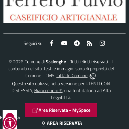
Facebook
YouTube
Telegram
RSS
Instagram
Seguici su
©
2026
Comune di
Scalenghe
- Tutti i diritti riservati - I
contenuti del sito, testi e immagini sono di proprietà del
Comune - CMS:
Città In Comune
Questo sito utilizza, nella versione per UTENTI CON
DISLESSIA,
Biancoenero ®
, una font italiana ad Alta
Leggibilità.
Area Riservata - MySpace
Reimposta
AREA RISERVATA
tutto