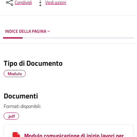
Dettagli del documento
Condividi
Vedi azioni
INDICE DELLA PAGINA
Tipo di Documento
Modulo
Documenti
Formati disponibili:
.pdf
Modulo comunicazione di inizio lavori per