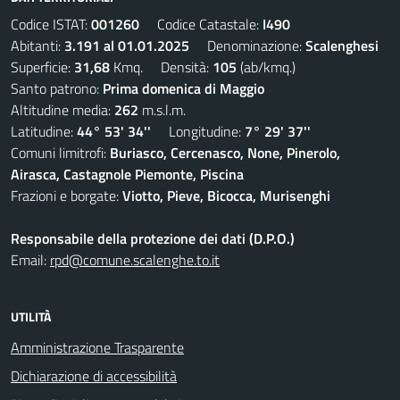
Codice ISTAT:
001260
Codice Catastale:
I490
Abitanti:
3.191 al 01.01.2025
Denominazione:
Scalenghesi
Superficie:
31,68
Kmq. Densità:
105
(ab/kmq.)
Santo patrono:
Prima domenica di Maggio
Altitudine media:
262
m.s.l.m.
Latitudine:
44° 53' 34''
Longitudine:
7° 29' 37''
Comuni limitrofi:
Buriasco, Cercenasco, None, Pinerolo,
Airasca, Castagnole Piemonte, Piscina
Frazioni e borgate:
Viotto, Pieve, Bicocca, Murisenghi
Responsabile della protezione dei dati (D.P.O.)
Email:
rpd@comune.scalenghe.to.it
UTILITÀ
Amministrazione Trasparente
Dichiarazione di accessibilità