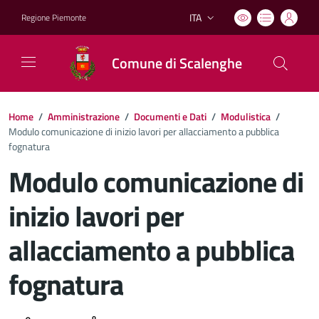
ITA
Regione Piemonte
Lingua attiva:
Comune di Scalenghe
Home
/
Amministrazione
/
Documenti e Dati
/
Modulistica
/
Modulo comunicazione di inizio lavori per allacciamento a pubblica
fognatura
Modulo comunicazione di
inizio lavori per
allacciamento a pubblica
fognatura