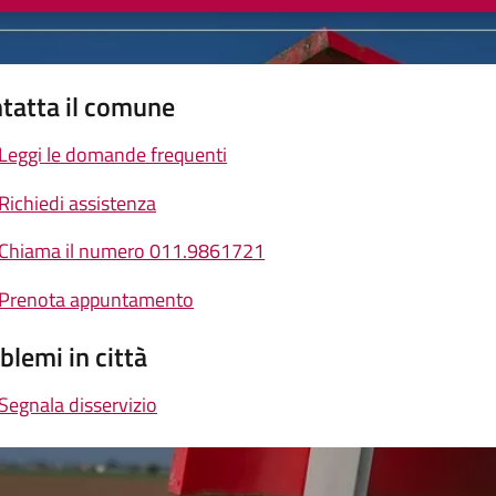
tatta il comune
Leggi le domande frequenti
Richiedi assistenza
Chiama il numero 011.9861721
Prenota appuntamento
blemi in città
Segnala disservizio