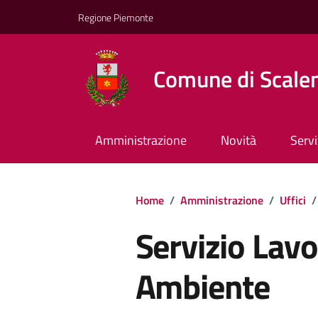
Regione Piemonte
Comune di Scale
Amministrazione
Novità
Servi
Home
/
Amministrazione
/
Uffici
/
Servizio Lavo
Ambiente