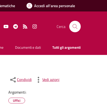
Tematiche
Accedi all'area personale
Facebook
YouTube
Telegram
RSS
Instagram
Cerca
one
Documenti e dati
Tutti gli argomenti
Condividi
Vedi azioni
Argomenti:
Uffici