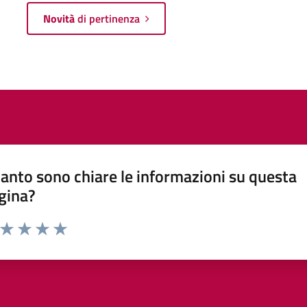
Novità
di pertinenza
anto sono chiare le informazioni su questa
gina?
a da 1 a 5 stelle la pagina
ta 1 stelle su 5
Valuta 2 stelle su 5
Valuta 3 stelle su 5
Valuta 4 stelle su 5
Valuta 5 stelle su 5