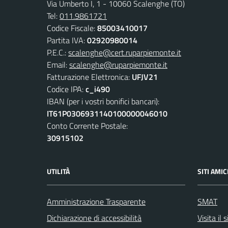
Via Umberto I, 1 - 10060 Scalenghe (TO)
Tel:
011.9861721
Codice Fiscale:
85003410017
Partita IVA:
02920980014
P.E.C.:
scalenghe@cert.ruparpiemonte.it
Email:
scalenghe@ruparpiemonte.it
Fatturazione Elettronica:
UFJV21
Codice IPA:
c_i490
IBAN (per i vostri bonifici bancari):
IT61P0306931140100000046010
Conto Corrente Postale:
30915102
UTILITÀ
SITI AMIC
Amministrazione Trasparente
SMAT
Dichiarazione di accessibilità
Visita il