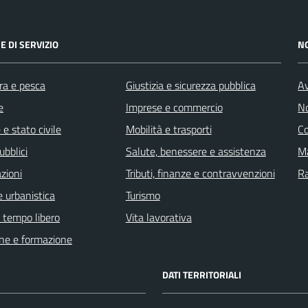
E DI SERVIZIO
N
ra e pesca
Giustizia e sicurezza pubblica
Av
e
Imprese e commercio
No
e stato civile
Mobilità e trasporti
C
ubblici
Salute, benessere e assistenza
Ma
zioni
Tributi, finanze e contravvenzioni
R
 urbanistica
Turismo
e tempo libero
Vita lavorativa
ne e formazione
DATI TERRITORIALI