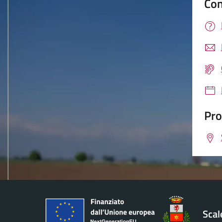
Con
Pro
Sca