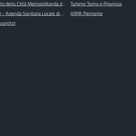
 sito della Città Metropolitanda di Torino
Turismo Torino e Provincia
 - Azienda Sanitaria Locale di Collegno e Pinerolo
ARPA Piemonte
arantito!