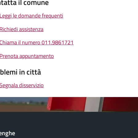
tatta il comune
Leggi le domande frequenti
Richiedi assistenza
Chiama il numero 011.9861721
Prenota appuntamento
blemi in città
Segnala disservizio
lenghe