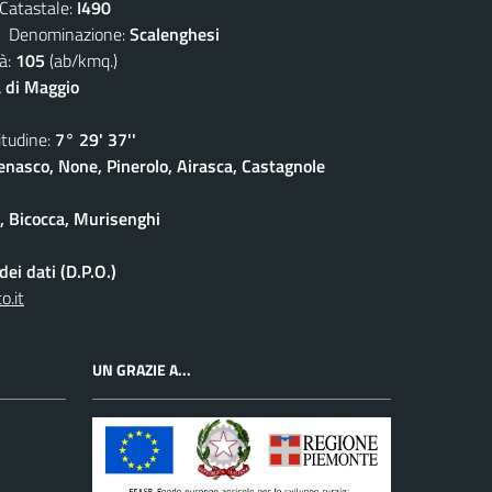
atastale:
I490
enominazione:
Scalenghesi
à:
105
(ab/kmq.)
 di Maggio
udine:
7° 29' 37''
enasco, None, Pinerolo, Airasca, Castagnole
e, Bicocca, Murisenghi
ei dati (D.P.O.)
o.it
UN GRAZIE A...