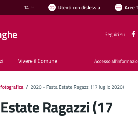
Utenti con dislessia
Aree 
ITA
Lingua attiva:
nghe
Seguici su
zi
Vivere il Comune
Accesso all'informazi
 fotografica
/
2020 - Festa Estate Ragazzi (17 luglio 2020)
 Estate Ragazzi (17