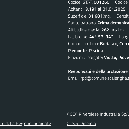
Codice ISTAT:
001260
Codice C
Abitanti:
3.191 al 01.01.2025
D
Superficie:
31,68
Kmq. Densit
Santo patrono:
Prima domenica
Altitudine media:
262
m.s.l.m.
Latitudine:
44° 53' 34''
Longit
Comuni limitrofi:
Buriasco, Cerc
Piemonte, Piscina
Frazioni e borgate:
Viotto, Piev
Responsabile della protezione d
Email:
rpd@comune.scalenghe.t
I
ACEA Pinerolese Industraile SpA
 sito della Regione Piemonte
C.I.S.S. Pinerolo