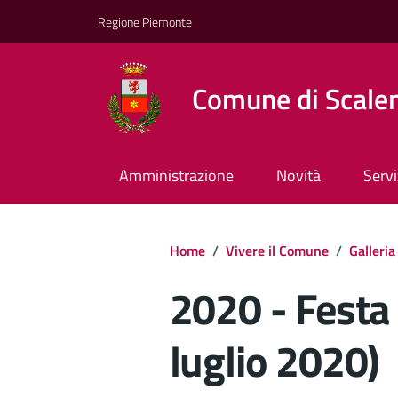
Regione Piemonte
Comune di Scale
Amministrazione
Novità
Servi
Home
/
Vivere il Comune
/
Galleria
2020 - Festa
luglio 2020)