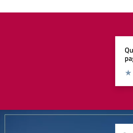
Qu
pa
Valut
Valu