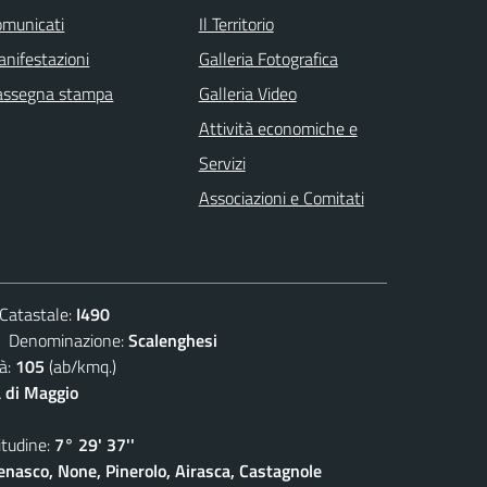
omunicati
Il Territorio
nifestazioni
Galleria Fotografica
assegna stampa
Galleria Video
Attività economiche e
Servizi
Associazioni e Comitati
atastale:
I490
enominazione:
Scalenghesi
à:
105
(ab/kmq.)
 di Maggio
udine:
7° 29' 37''
enasco, None, Pinerolo, Airasca, Castagnole