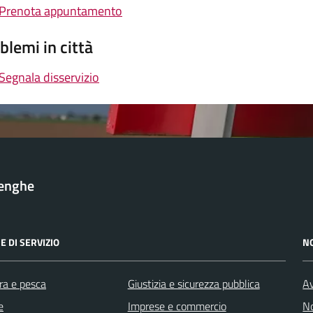
Prenota appuntamento
blemi in città
Segnala disservizio
lenghe
E DI SERVIZIO
N
ra e pesca
Giustizia e sicurezza pubblica
Av
e
Imprese e commercio
No