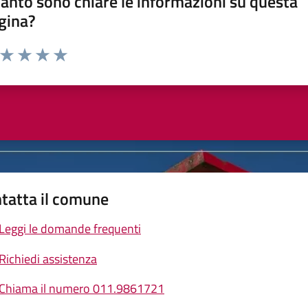
anto sono chiare le informazioni su questa
gina?
a da 1 a 5 stelle la pagina
ta 1 stelle su 5
Valuta 2 stelle su 5
Valuta 3 stelle su 5
Valuta 4 stelle su 5
Valuta 5 stelle su 5
tatta il comune
Leggi le domande frequenti
Richiedi assistenza
Chiama il numero 011.9861721