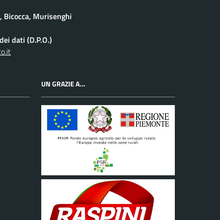
e, Bicocca, Murisenghi
ei dati (D.P.O.)
o.it
UN GRAZIE A...