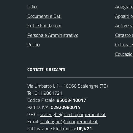
Uffici
Anagrafe 
Documenti e Dati
Appalti p
Enti e Fondazioni
Autorizza
Personale Amministrativo
Catasto e
Politici
Cultura 
Educazio
CONTATTI E RECAPITI
Via Umberto I, 1 - 10060 Scalenghe (TO)
Tel:
011.9861721
Codice Fiscale:
85003410017
Partita IVA:
02920980014
P.E.C.:
scalenghe@cert.ruparpiemonte.it
Email:
scalenghe@ruparpiemonte.it
Fatturazione Elettronica:
UFJV21