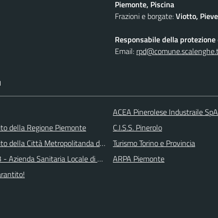
Piemonte, Piscina
Frazioni e borgate:
Viotto, Piev
Responsabile della protezione d
Email:
rpd@comune.scalenghe.t
I
ACEA Pinerolese Industraile SpA
 sito della Regione Piemonte
C.I.S.S. Pinerolo
 sito della Città Metropolitanda di Torino
Turismo Torino e Provincia
 - Azienda Sanitaria Locale di Collegno e Pinerolo
ARPA Piemonte
arantito!