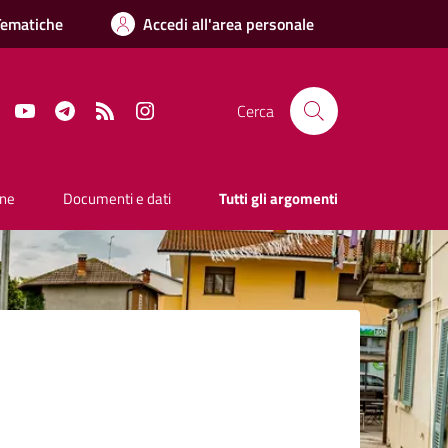
Tematiche
Accedi all'area personale
Facebook
YouTube
Telegram
RSS
Instagram
Cerca
one
Documenti e dati
Tutti gli argomenti