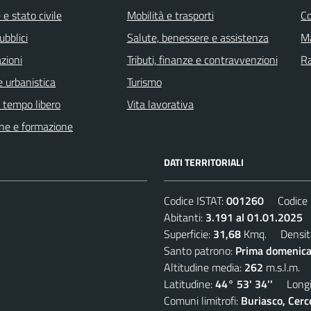
e stato civile
Mobilità e trasporti
C
ubblici
Salute, benessere e assistenza
Ma
zioni
Tributi, finanze e contravvenzioni
R
 urbanistica
Turismo
e tempo libero
Vita lavorativa
ne e formazione
DATI TERRITORIALI
Codice ISTAT:
001260
Codice C
Abitanti:
3.191 al 01.01.2025
D
Superficie:
31,68
Kmq. Densit
Santo patrono:
Prima domenica
Altitudine media:
262
m.s.l.m.
Latitudine:
44° 53' 34''
Longit
Comuni limitrofi:
Buriasco, Cerc