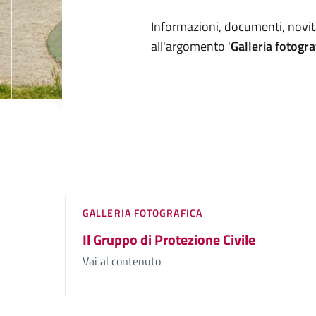
Dettagli arg
Informazioni, documenti, novità
all'argomento '
Galleria fotogra
Vivere Il Comune
GALLERIA FOTOGRAFICA
Il Gruppo di Protezione Civile
Vai al contenuto