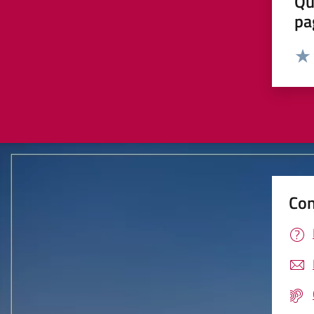
Qu
pa
Valut
Valu
Con