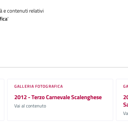
omento
 e contenuti relativi
fica
'
GALLERIA FOTOGRAFICA
G
2012 - Terzo Carnevale Scalenghese
20
S
Vai al contenuto
Va