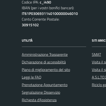
Codice IPA:
c_i490
IBAN (per i vostri bonifici bancari):
IT61P0306931140100000046010
Conto Corrente Postale:
30915102
UTILITÀ
SITI AMIC
Amministrazione Trasparente
SMAT
Dichiarazione di accessibilità
Visita il
Piano di miglioramento del sito
Visita il
Leggi le FAQ
A.S.L.TO3
Prenotazione Appuntamento
Riciclo g
Segnalazione Disservizio
Richiesta d'Assistenza