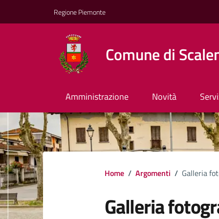
Regione Piemonte
Comune di Scale
Amministrazione
Novità
Servi
Home
/
Argomenti
/
Galleria fo
Galleria fotogr