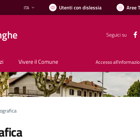
Utenti con dislessia
Aree 
ITA
Lingua attiva:
nghe
Seguici su
zi
Vivere il Comune
Accesso all'informazi
tografica
afica