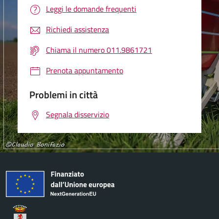
Leggi le domande frequenti
Richiedi assistenza
Chiama il numero 011.9861721
Prenota appuntamento
Problemi in città
Segnala disservizio