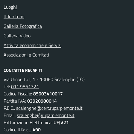
Luoghi
Il Territorio
Galleria Fotografica
Galleria Video
Attività economiche e Servizi
Associazioni e Comitati
CONTATTI E RECAPITI
Via Umberto I, 1 - 10060 Scalenghe (TO)
Tel:
011.9861721
Codice Fiscale:
85003410017
Partita IVA:
02920980014
P.E.C.:
scalenghe@cert.ruparpiemonte.it
Email:
scalenghe@ruparpiemonte.it
Fatturazione Elettronica:
UFJV21
Codice IPA:
c_i490