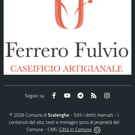
Facebook
YouTube
Telegram
RSS
Instagram
Seguici su
©
2026
Comune di
Scalenghe
- Tutti i diritti riservati - I
contenuti del sito, testi e immagini sono di proprietà del
Comune - CMS:
Città In Comune