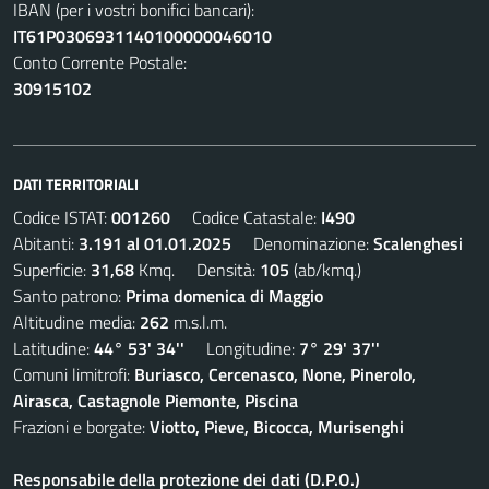
IBAN (per i vostri bonifici bancari):
IT61P0306931140100000046010
Conto Corrente Postale:
30915102
DATI TERRITORIALI
Codice ISTAT:
001260
Codice Catastale:
I490
Abitanti:
3.191 al 01.01.2025
Denominazione:
Scalenghesi
Superficie:
31,68
Kmq. Densità:
105
(ab/kmq.)
Santo patrono:
Prima domenica di Maggio
Altitudine media:
262
m.s.l.m.
Latitudine:
44° 53' 34''
Longitudine:
7° 29' 37''
Comuni limitrofi:
Buriasco, Cercenasco, None, Pinerolo,
Airasca, Castagnole Piemonte, Piscina
Frazioni e borgate:
Viotto, Pieve, Bicocca, Murisenghi
Responsabile della protezione dei dati (D.P.O.)