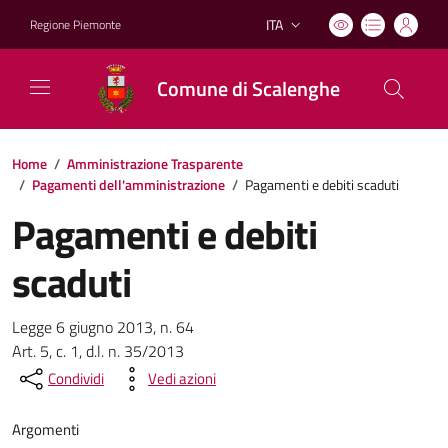
ITA
Regione Piemonte
Lingua attiva:
Comune di Scalenghe
Home
/
Amministrazione Trasparente
/
Pagamenti dell'amministrazione
/
Pagamenti e debiti scaduti
Pagamenti e debiti
scaduti
Legge 6 giugno 2013, n. 64
Art. 5, c. 1, d.l. n. 35/2013
Condividi
Vedi azioni
Argomenti