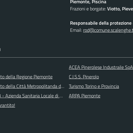
Piemonte, Piscina
Frazioni e borgate:
Viotto, Piev
Responsabile della protezione d
Email:
rpd@comune.scalenghe.t
I
ACEA Pinerolese Industraile SpA
 sito della Regione Piemonte
C.I.S.S. Pinerolo
 sito della Città Metropolitanda di Torino
Turismo Torino e Provincia
 - Azienda Sanitaria Locale di Collegno e Pinerolo
ARPA Piemonte
arantito!