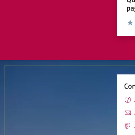
pa
Valut
Valu
Con