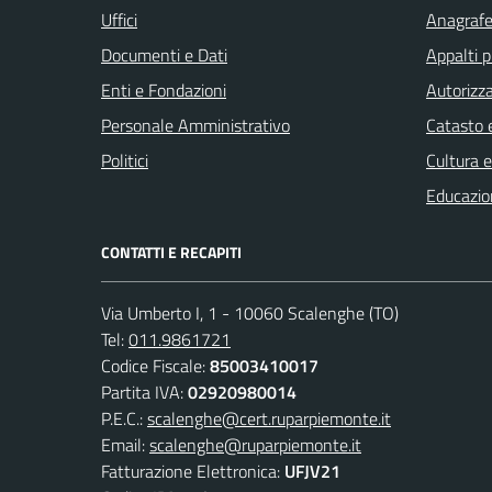
Uffici
Anagrafe 
Documenti e Dati
Appalti p
Enti e Fondazioni
Autorizza
Personale Amministrativo
Catasto e
Politici
Cultura 
Educazio
CONTATTI E RECAPITI
Via Umberto I, 1 - 10060 Scalenghe (TO)
Tel:
011.9861721
Codice Fiscale:
85003410017
Partita IVA:
02920980014
P.E.C.:
scalenghe@cert.ruparpiemonte.it
Email:
scalenghe@ruparpiemonte.it
Fatturazione Elettronica:
UFJV21