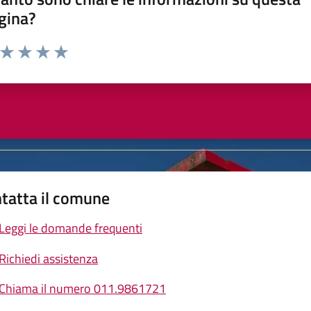
gina?
a da 1 a 5 stelle la pagina
ta 1 stelle su 5
Valuta 2 stelle su 5
Valuta 3 stelle su 5
Valuta 4 stelle su 5
Valuta 5 stelle su 5
tatta il comune
Leggi le domande frequenti
Richiedi assistenza
Chiama il numero 011.9861721