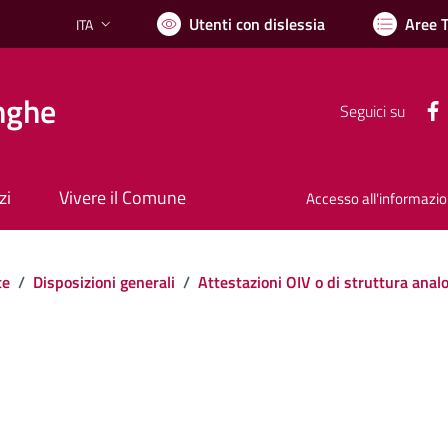
Utenti con dislessia
Aree 
ITA
Lingua attiva:
nghe
Seguici su
zi
Vivere il Comune
Accesso all'informazi
te
/
Disposizioni generali
/
Attestazioni OIV o di struttura anal