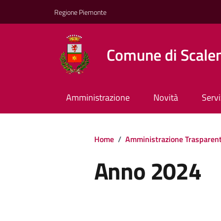
Regione Piemonte
Comune di Scale
Amministrazione
Novità
Servi
Home
/
Amministrazione Trasparen
Anno 2024