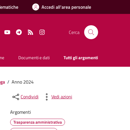
Tematiche
Accedi all'area personale
Facebook
YouTube
Telegram
RSS
Instagram
Cerca
one
Documenti e dati
Tutti gli argomenti
oga
/
Anno 2024
Condividi
Vedi azioni
Argomenti
Trasparenza amministrativa