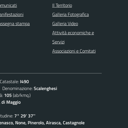
omunicati
Il Territorio
nifestazioni
Galleria Fotografica
assegna stampa
Galleria Video
Attività economiche e
Servizi
Associazioni e Comitati
atastale:
I490
enominazione:
Scalenghesi
à:
105
(ab/kmq.)
 di Maggio
udine:
7° 29' 37''
enasco, None, Pinerolo, Airasca, Castagnole