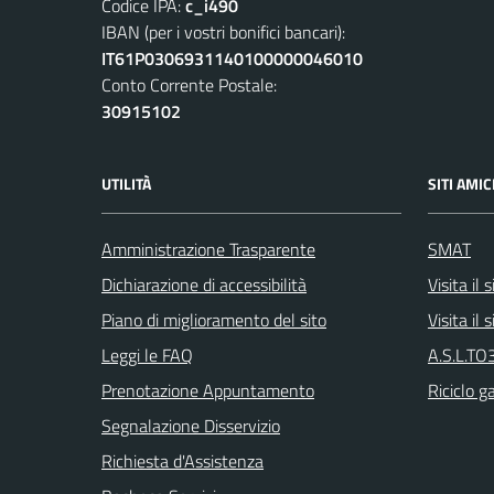
Codice IPA:
c_i490
IBAN (per i vostri bonifici bancari):
IT61P0306931140100000046010
Conto Corrente Postale:
30915102
UTILITÀ
SITI AMIC
Amministrazione Trasparente
SMAT
Dichiarazione di accessibilità
Visita il
Piano di miglioramento del sito
Visita il
Leggi le FAQ
A.S.L.TO3
Prenotazione Appuntamento
Riciclo g
Segnalazione Disservizio
Richiesta d'Assistenza