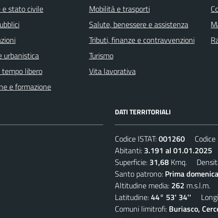
e stato civile
Mobilità e trasporti
C
ubblici
Salute, benessere e assistenza
Ma
zioni
Tributi, finanze e contravvenzioni
R
 urbanistica
Turismo
e tempo libero
Vita lavorativa
ne e formazione
DATI TERRITORIALI
Codice ISTAT:
001260
Codice C
Abitanti:
3.191 al 01.01.2025
D
Superficie:
31,68
Kmq. Densit
Santo patrono:
Prima domenica
Altitudine media:
262
m.s.l.m.
Latitudine:
44° 53' 34''
Longit
Comuni limitrofi:
Buriasco, Cerc