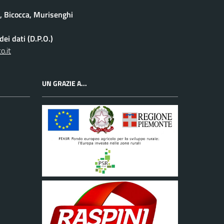
e, Bicocca, Murisenghi
ei dati (D.P.O.)
o.it
UN GRAZIE A...