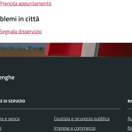
Prenota appuntamento
blemi in città
Segnala disservizio
lenghe
E DI SERVIZIO
N
ra e pesca
Giustizia e sicurezza pubblica
Av
e
Imprese e commercio
No