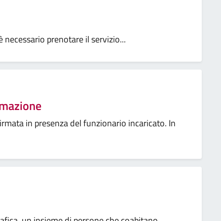
è necessario prenotare il servizio...
remazione
firmata in presenza del funzionario incaricato. In
rafica, un insieme di persone che coabitano