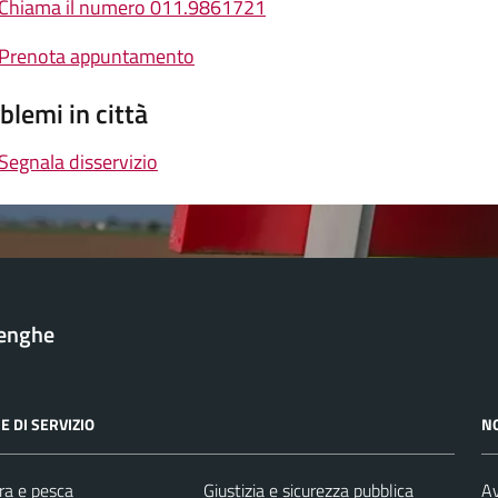
Chiama il numero 011.9861721
Prenota appuntamento
blemi in città
Segnala disservizio
lenghe
E DI SERVIZIO
N
ra e pesca
Giustizia e sicurezza pubblica
Av