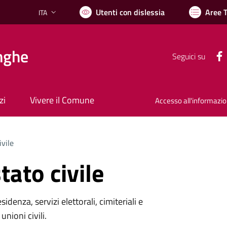
Utenti con dislessia
Aree 
ITA
Lingua attiva:
nghe
Seguici su
zi
Vivere il Comune
Accesso all'informazi
ivile
tato civile
denza, servizi elettorali, cimiteriali e
unioni civili.