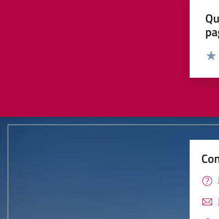
Qu
pa
Valut
Valu
Con