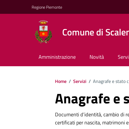
Regione Piemonte
Comune di Scale
Amministrazione
Novità
Servi
Home
/
Servizi
/
Anagrafe e stato c
Anagrafe e s
Documenti d’identità, cambio di resi
certificati per nascita, matrimoni e 