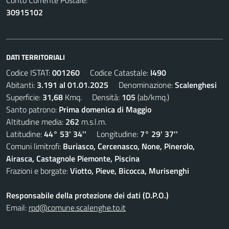
Conto Corrente Postale:
30915102
DATI TERRITORIALI
Codice ISTAT:
001260
Codice Catastale:
I490
Abitanti:
3.191 al 01.01.2025
Denominazione:
Scalenghesi
Superficie:
31,68
Kmq. Densità:
105
(ab/kmq.)
Santo patrono:
Prima domenica di Maggio
Altitudine media:
262
m.s.l.m.
Latitudine:
44° 53' 34''
Longitudine:
7° 29' 37''
Comuni limitrofi:
Buriasco, Cercenasco, None, Pinerolo,
Airasca, Castagnole Piemonte, Piscina
Frazioni e borgate:
Viotto, Pieve, Bicocca, Murisenghi
Responsabile della protezione dei dati (D.P.O.)
Email:
rpd@comune.scalenghe.to.it