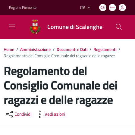
ITA
Regione Piemonte
Lingua attiva:
Comune di Scalenghe
Home
/
Amministrazione
/
Documenti e Dati
/
Regolamenti
/
Regolamento del Consiglio Comunale dei ragazzi e delle ragazze
Regolamento del
Consiglio Comunale dei
ragazzi e delle ragazze
Dettagli del documento
Condividi
Vedi azioni