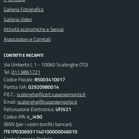
Galleria Fotografica
Galleria Video
Attività economiche e Servizi
Associazioni e Comitati
CONTATTI E RECAPITI
Via Umberto I, 1 - 10060 Scalenghe (TO)
Tel:
011.9861721
Codice Fiscale:
85003410017
Partita IVA:
02920980014
P.E.C.:
scalenghe@cert.ruparpiemonte.it
Email:
scalenghe@ruparpiemonte.it
Fatturazione Elettronica:
UFJV21
Codice IPA:
c_i490
IBAN (per i vostri bonifici bancari):
IT61P0306931140100000046010