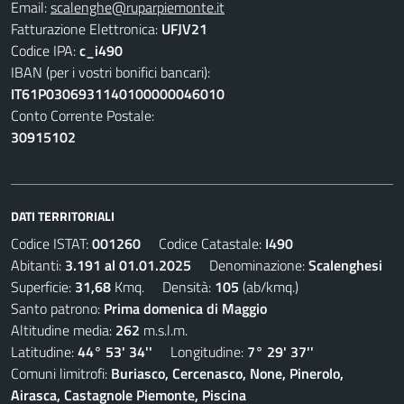
Email:
scalenghe@ruparpiemonte.it
Fatturazione Elettronica:
UFJV21
Codice IPA:
c_i490
IBAN (per i vostri bonifici bancari):
IT61P0306931140100000046010
Conto Corrente Postale:
30915102
DATI TERRITORIALI
Codice ISTAT:
001260
Codice Catastale:
I490
Abitanti:
3.191 al 01.01.2025
Denominazione:
Scalenghesi
Superficie:
31,68
Kmq. Densità:
105
(ab/kmq.)
Santo patrono:
Prima domenica di Maggio
Altitudine media:
262
m.s.l.m.
Latitudine:
44° 53' 34''
Longitudine:
7° 29' 37''
Comuni limitrofi:
Buriasco, Cercenasco, None, Pinerolo,
Airasca, Castagnole Piemonte, Piscina