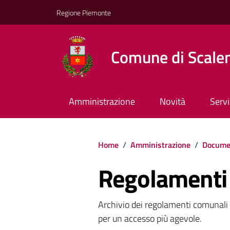
Regione Piemonte
Comune di Scale
Amministrazione
Novità
Servi
Home
/
Amministrazione
/
Documen
Regolamenti 
Archivio dei regolamenti comunali pu
per un accesso più agevole.