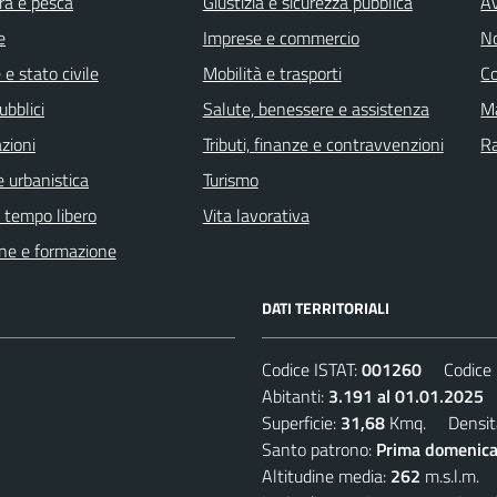
ra e pesca
Giustizia e sicurezza pubblica
Av
e
Imprese e commercio
No
e stato civile
Mobilità e trasporti
C
ubblici
Salute, benessere e assistenza
Ma
zioni
Tributi, finanze e contravvenzioni
R
 urbanistica
Turismo
e tempo libero
Vita lavorativa
ne e formazione
DATI TERRITORIALI
Codice ISTAT:
001260
Codice C
Abitanti:
3.191 al 01.01.2025
D
Superficie:
31,68
Kmq. Densit
Santo patrono:
Prima domenica
Altitudine media:
262
m.s.l.m.