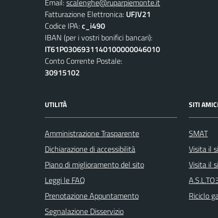
Email:
scalenghe@ruparpiemonte.it
Fatturazione Elettronica:
UFJV21
Codice IPA:
c_i490
IBAN (per i vostri bonifici bancari):
IT61P0306931140100000046010
Conto Corrente Postale:
30915102
UTILITÀ
SITI AMIC
Amministrazione Trasparente
SMAT
Dichiarazione di accessibilità
Visita il
Piano di miglioramento del sito
Visita il
Leggi le FAQ
A.S.L.TO3
Prenotazione Appuntamento
Riciclo g
Segnalazione Disservizio