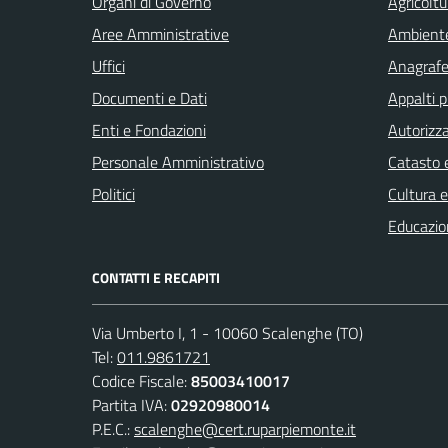
Organi di Governo
Agricoltu
Aree Amministrative
Ambient
Uffici
Anagrafe 
Documenti e Dati
Appalti p
Enti e Fondazioni
Autorizza
Personale Amministrativo
Catasto e
Politici
Cultura 
Educazio
CONTATTI E RECAPITI
Via Umberto I, 1 - 10060 Scalenghe (TO)
Tel:
011.9861721
Codice Fiscale:
85003410017
Partita IVA:
02920980014
P.E.C.:
scalenghe@cert.ruparpiemonte.it