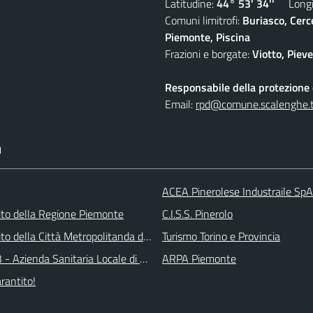
Latitudine:
44° 53' 34''
Longit
Comuni limitrofi:
Buriasco, Cerc
Piemonte, Piscina
Frazioni e borgate:
Viotto, Piev
Responsabile della protezione d
Email:
rpd@comune.scalenghe.t
I
ACEA Pinerolese Industraile SpA
 sito della Regione Piemonte
C.I.S.S. Pinerolo
 sito della Città Metropolitanda di Torino
Turismo Torino e Provincia
 - Azienda Sanitaria Locale di Collegno e Pinerolo
ARPA Piemonte
arantito!