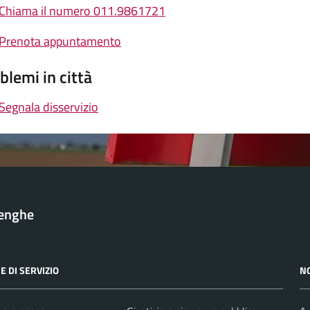
Chiama il numero 011.9861721
Prenota appuntamento
blemi in città
Segnala disservizio
lenghe
E DI SERVIZIO
N