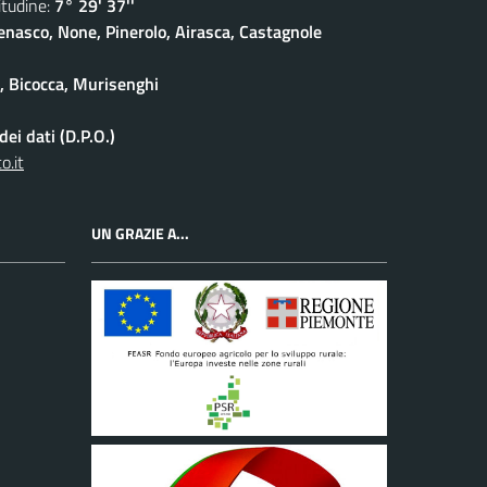
udine:
7° 29' 37''
enasco, None, Pinerolo, Airasca, Castagnole
e, Bicocca, Murisenghi
ei dati (D.P.O.)
o.it
UN GRAZIE A...