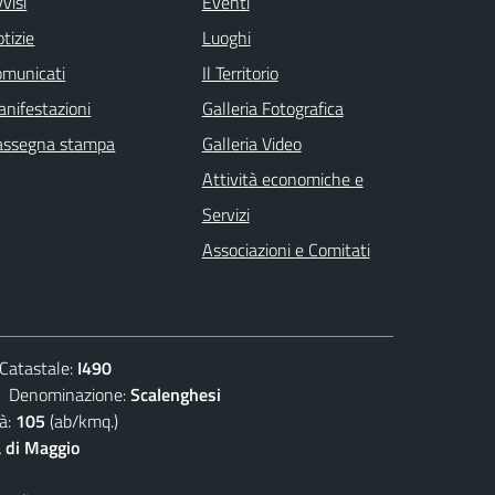
visi
Eventi
tizie
Luoghi
omunicati
Il Territorio
nifestazioni
Galleria Fotografica
assegna stampa
Galleria Video
Attività economiche e
Servizi
Associazioni e Comitati
atastale:
I490
enominazione:
Scalenghesi
à:
105
(ab/kmq.)
 di Maggio