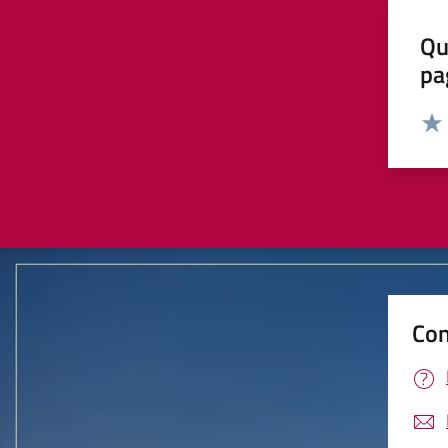
Qu
pa
Valut
Valu
Con