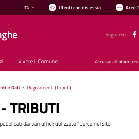
Utenti con dislessia
Aree 
ITA
Lingua attiva:
nghe
Seguici su
zi
Vivere il Comune
Accesso all'informazi
ti e Dati
/
Regolamenti (
Tributi
)
- TRIBUTI
bblicati dai vari uffici; utilizzate "Cerca nel sito"