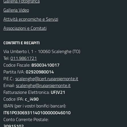
Galleria Fotografica
Galleria Video
Attività economiche e Servizi
Associazioni e Comitati
CONTATTI E RECAPITI
Via Umberto I, 1 - 10060 Scalenghe (TO)
Tel:
011.9861721
Codice Fiscale:
85003410017
Partita IVA:
02920980014
P.E.C.:
scalenghe@cert.ruparpiemonte.it
Email:
scalenghe@ruparpiemonte.it
Fatturazione Elettronica:
UFJV21
Codice IPA:
c_i490
IBAN (per i vostri bonifici bancari):
IT61P0306931140100000046010
Conto Corrente Postale:
30915102