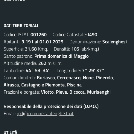
DATI TERRITORIALI
Codice ISTAT:
001260
Codice Catastale:
I490
Abitanti:
3.191 al 01.01.2025
Denominazione:
Scalenghesi
Superficie:
31,68
Kmq. Densità:
105
(ab/kmq.)
Santo patrono:
Prima domenica di Maggio
Altitudine media:
262
m.s.l.m.
Latitudine:
44° 53' 34''
Longitudine:
7° 29' 37''
Comuni limitrofi:
Buriasco, Cercenasco, None, Pinerolo,
Airasca, Castagnole Piemonte, Piscina
Frazioni e borgate:
Viotto, Pieve, Bicocca, Murisenghi
Responsabile della protezione dei dati (D.P.O.)
Email:
rpd@comune.scalenghe.to.it
UTILITÀ