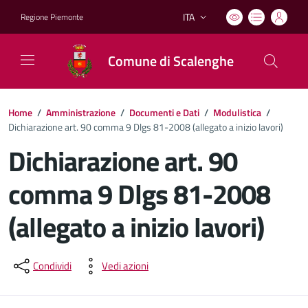
ITA
Regione Piemonte
Lingua attiva:
Comune di Scalenghe
Home
/
Amministrazione
/
Documenti e Dati
/
Modulistica
/
Dichiarazione art. 90 comma 9 Dlgs 81-2008 (allegato a inizio lavori)
Dichiarazione art. 90
comma 9 Dlgs 81-2008
(allegato a inizio lavori)
Dettagli del documento
Condividi
Vedi azioni