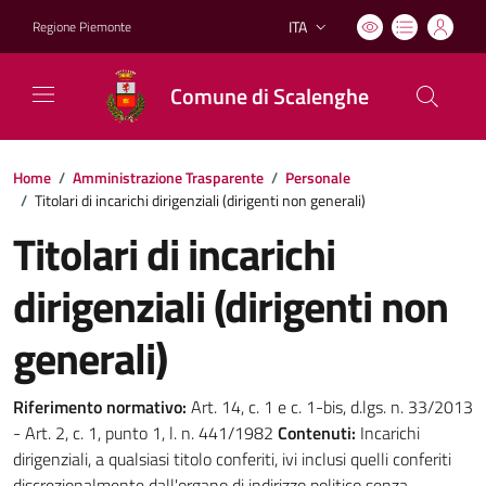
ITA
Regione Piemonte
Lingua attiva:
Comune di Scalenghe
Home
/
Amministrazione Trasparente
/
Personale
/
Titolari di incarichi dirigenziali (dirigenti non generali)
Titolari di incarichi
dirigenziali (dirigenti non
generali)
Riferimento normativo:
Art. 14, c. 1 e c. 1-bis, d.lgs. n. 33/2013
- Art. 2, c. 1, punto 1, l. n. 441/1982
Contenuti:
Incarichi
dirigenziali, a qualsiasi titolo conferiti, ivi inclusi quelli conferiti
discrezionalmente dall'organo di indirizzo politico senza