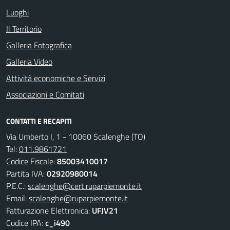
Luoghi
Il Territorio
Galleria Fotografica
Galleria Video
Attività economiche e Servizi
Associazioni e Comitati
CONTATTI E RECAPITI
Via Umberto I, 1 - 10060 Scalenghe (TO)
Tel:
011.9861721
Codice Fiscale:
85003410017
Partita IVA:
02920980014
P.E.C.:
scalenghe@cert.ruparpiemonte.it
Email:
scalenghe@ruparpiemonte.it
Fatturazione Elettronica:
UFJV21
Codice IPA:
c_i490