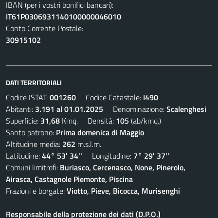
IBAN (per i vostri bonifici bancari):
IT61P0306931140100000046010
Conto Corrente Postale:
30915102
DATI TERRITORIALI
Codice ISTAT:
001260
Codice Catastale:
I490
Abitanti:
3.191 al 01.01.2025
Denominazione:
Scalenghesi
Superficie:
31,68
Kmq. Densità:
105
(ab/kmq.)
Santo patrono:
Prima domenica di Maggio
Altitudine media:
262
m.s.l.m.
Latitudine:
44° 53' 34''
Longitudine:
7° 29' 37''
Comuni limitrofi:
Buriasco, Cercenasco, None, Pinerolo,
Airasca, Castagnole Piemonte, Piscina
Frazioni e borgate:
Viotto, Pieve, Bicocca, Murisenghi
Responsabile della protezione dei dati (D.P.O.)