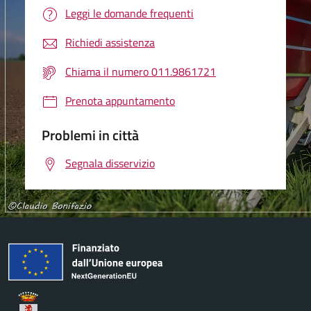
Leggi le domande frequenti
Richiedi assistenza
Chiama il numero 011.9861721
Prenota appuntamento
Problemi in città
Segnala disservizio