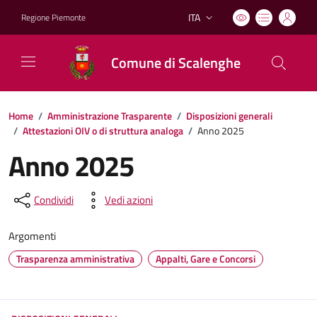
ITA
Regione Piemonte
Lingua attiva:
Comune di Scalenghe
Home
/
Amministrazione Trasparente
/
Disposizioni generali
/
Attestazioni OIV o di struttura analoga
/
Anno 2025
Anno 2025
Condividi
Vedi azioni
Argomenti
Trasparenza amministrativa
Appalti, Gare e Concorsi