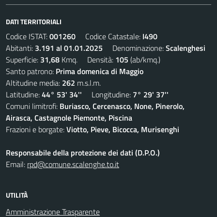
DATI TERRITORIALI
Codice ISTAT:
001260
Codice Catastale:
I490
Abitanti:
3.191 al 01.01.2025
Denominazione:
Scalenghesi
Superficie:
31,68
Kmq. Densità:
105
(ab/kmq.)
Santo patrono:
Prima domenica di Maggio
Altitudine media:
262
m.s.l.m.
Latitudine:
44° 53' 34''
Longitudine:
7° 29' 37''
Comuni limitrofi:
Buriasco, Cercenasco, None, Pinerolo,
Airasca, Castagnole Piemonte, Piscina
Frazioni e borgate:
Viotto, Pieve, Bicocca, Murisenghi
Responsabile della protezione dei dati (D.P.O.)
Email:
rpd@comune.scalenghe.to.it
UTILITÀ
Amministrazione Trasparente