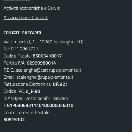
Attività economiche e Servizi
Associazioni e Comitati
CONTATTI E RECAPITI
Via Umberto I, 1 - 10060 Scalenghe (TO)
Tel:
011.9861721
Codice Fiscale:
85003410017
Partita IVA:
02920980014
P.E.C.:
scalenghe@cert.ruparpiemonte.it
Email:
scalenghe@ruparpiemonte.it
Fatturazione Elettronica:
UFJV21
Codice IPA:
c_i490
IBAN (per i vostri bonifici bancari):
IT61P0306931140100000046010
Conto Corrente Postale:
30915102