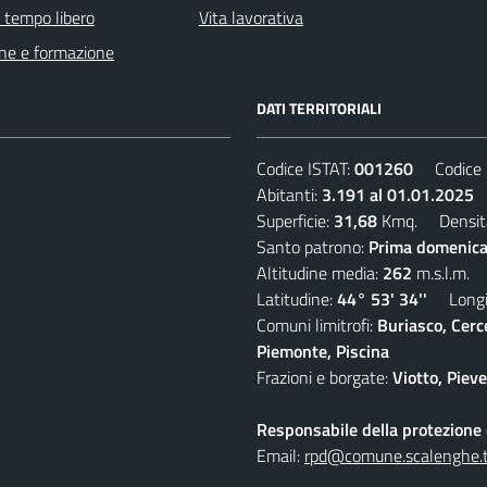
e tempo libero
Vita lavorativa
ne e formazione
DATI TERRITORIALI
Codice ISTAT:
001260
Codice C
Abitanti:
3.191 al 01.01.2025
D
Superficie:
31,68
Kmq. Densit
Santo patrono:
Prima domenica
Altitudine media:
262
m.s.l.m.
Latitudine:
44° 53' 34''
Longit
Comuni limitrofi:
Buriasco, Cerc
Piemonte, Piscina
Frazioni e borgate:
Viotto, Piev
Responsabile della protezione d
Email:
rpd@comune.scalenghe.t