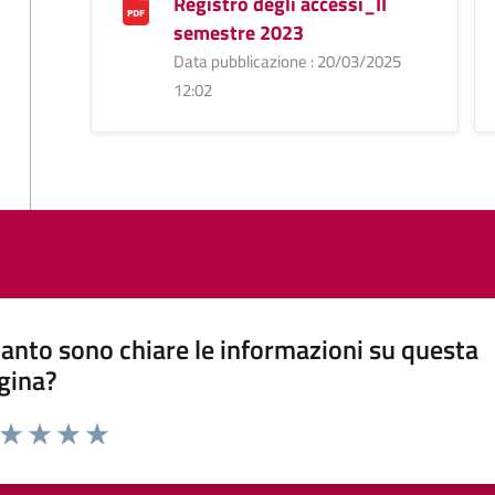
Registro degli accessi_II
semestre 2023
Data pubblicazione : 20/03/2025
12:02
anto sono chiare le informazioni su questa
gina?
a da 1 a 5 stelle la pagina
ta 1 stelle su 5
Valuta 2 stelle su 5
Valuta 3 stelle su 5
Valuta 4 stelle su 5
Valuta 5 stelle su 5