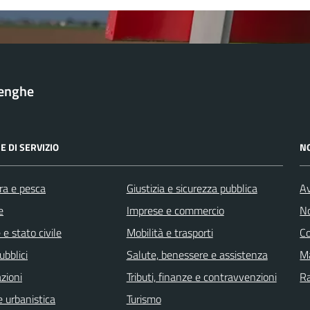
lenghe
E DI SERVIZIO
N
ra e pesca
Giustizia e sicurezza pubblica
Av
e
Imprese e commercio
No
e stato civile
Mobilità e trasporti
C
ubblici
Salute, benessere e assistenza
Ma
zioni
Tributi, finanze e contravvenzioni
R
 urbanistica
Turismo