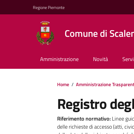
Regione Piemonte
Comune di Scale
Amministrazione
Novità
Servi
Home
/
Amministrazione Trasparen
Registro degl
Riferimento normativo:
Linee gui
delle richieste di accesso (atti, civ