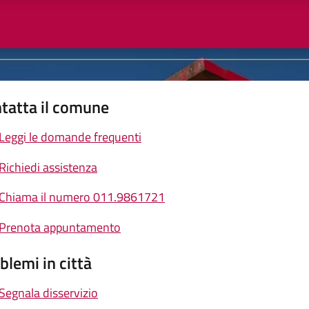
tatta il comune
Leggi le domande frequenti
Richiedi assistenza
Chiama il numero 011.9861721
Prenota appuntamento
blemi in città
Segnala disservizio