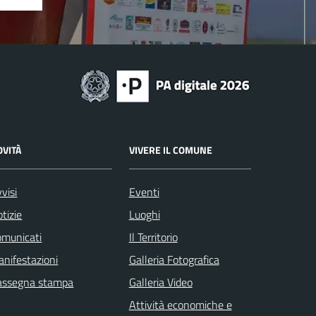
OVITÀ
VIVERE IL COMUNE
visi
Eventi
tizie
Luoghi
omunicati
Il Territorio
nifestazioni
Galleria Fotografica
assegna stampa
Galleria Video
Attività economiche e