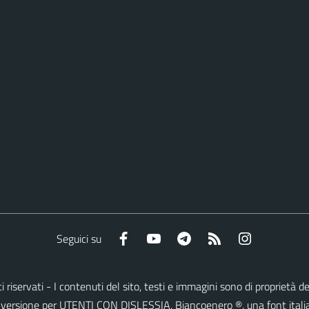
Facebook
YouTube
Telegram
RSS
Instagram
Seguici su
itti riservati - I contenuti del sito, testi e immagini sono di propriet
lla versione per UTENTI CON DISLESSIA,
Biancoenero ®
, una font itali