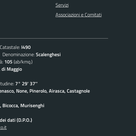
Servizi
Associazioni e Comitati
atastale:
I490
enominazione:
Scalenghesi
à:
105
(ab/kmq.)
 di Maggio
udine:
7° 29' 37''
enasco, None, Pinerolo, Airasca, Castagnole
e, Bicocca, Murisenghi
ei dati (D.P.O.)
o.it