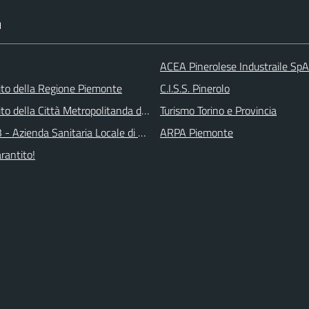
I
ACEA Pinerolese Industraile SpA
 sito della Regione Piemonte
C.I.S.S. Pinerolo
 sito della Città Metropolitanda di Torino
Turismo Torino e Provincia
 - Azienda Sanitaria Locale di Collegno e Pinerolo
ARPA Piemonte
arantito!