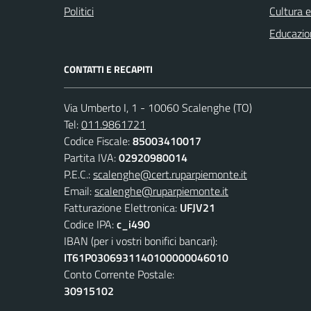
Politici
Cultura 
Educazio
CONTATTI E RECAPITI
Via Umberto I, 1 - 10060 Scalenghe (TO)
Tel:
011.9861721
Codice Fiscale:
85003410017
Partita IVA:
02920980014
P.E.C.:
scalenghe@cert.ruparpiemonte.it
Email:
scalenghe@ruparpiemonte.it
Fatturazione Elettronica:
UFJV21
Codice IPA:
c_i490
IBAN (per i vostri bonifici bancari):
IT61P0306931140100000046010
Conto Corrente Postale:
30915102