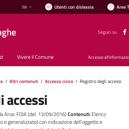
Utenti con dislessia
Aree 
ITA
Lingua attiva:
nghe
Seguici su
zi
Vivere il Comune
Accesso all'informazi
te
/
Altri contenuti
/
Accesso civico
/
Registro degli accessi
i accessi
da Anac FOIA (del. 13/09/2016)
Contenuti:
Elenco
ico e generalizzato) con indicazione dell’oggetto e