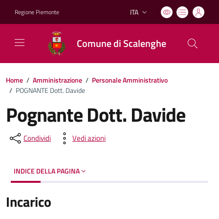
ITA
Regione Piemonte
Lingua attiva:
Comune di Scalenghe
Home
/
Amministrazione
/
Personale Amministrativo
/
POGNANTE Dott. Davide
Pognante Dott. Davide
Condividi
Vedi azioni
INDICE DELLA PAGINA
Incarico