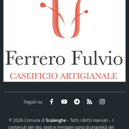
Facebook
YouTube
Telegram
RSS
Instagram
Seguici su
©
2026
Comune di
Scalenghe
- Tutti i diritti riservati - I
contenuti del sito, testi e immagini sono di proprietà del