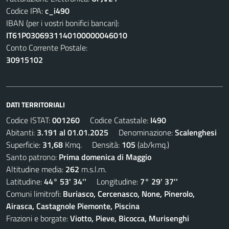
Codice IPA:
c_i490
IBAN (per i vostri bonifici bancari):
IT61P0306931140100000046010
Conto Corrente Postale:
30915102
DATI TERRITORIALI
Codice ISTAT:
001260
Codice Catastale:
I490
Abitanti:
3.191 al 01.01.2025
Denominazione:
Scalenghesi
Superficie:
31,68
Kmq. Densità:
105
(ab/kmq.)
Santo patrono:
Prima domenica di Maggio
Altitudine media:
262
m.s.l.m.
Latitudine:
44° 53' 34''
Longitudine:
7° 29' 37''
Comuni limitrofi:
Buriasco, Cercenasco, None, Pinerolo,
Airasca, Castagnole Piemonte, Piscina
Frazioni e borgate:
Viotto, Pieve, Bicocca, Murisenghi