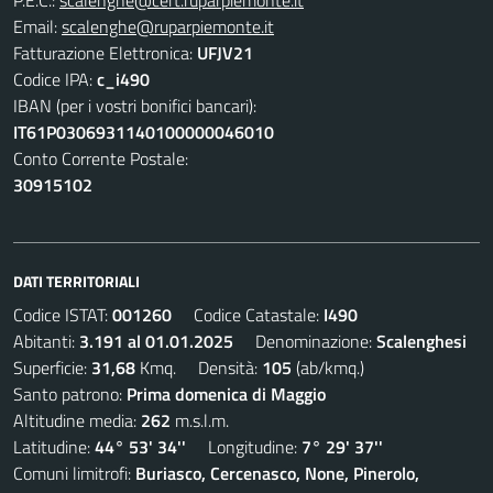
P.E.C.:
scalenghe@cert.ruparpiemonte.it
Email:
scalenghe@ruparpiemonte.it
Fatturazione Elettronica:
UFJV21
Codice IPA:
c_i490
IBAN (per i vostri bonifici bancari):
IT61P0306931140100000046010
Conto Corrente Postale:
30915102
DATI TERRITORIALI
Codice ISTAT:
001260
Codice Catastale:
I490
Abitanti:
3.191 al 01.01.2025
Denominazione:
Scalenghesi
Superficie:
31,68
Kmq. Densità:
105
(ab/kmq.)
Santo patrono:
Prima domenica di Maggio
Altitudine media:
262
m.s.l.m.
Latitudine:
44° 53' 34''
Longitudine:
7° 29' 37''
Comuni limitrofi:
Buriasco, Cercenasco, None, Pinerolo,