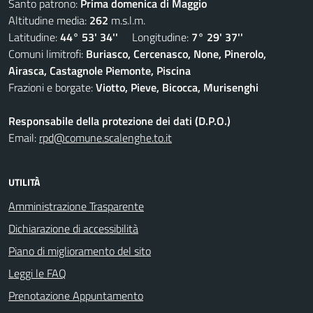
Santo patrono:
Prima domenica di Maggio
Altitudine media:
262
m.s.l.m.
Latitudine:
44° 53' 34''
Longitudine:
7° 29' 37''
Comuni limitrofi:
Buriasco, Cercenasco, None, Pinerolo,
Airasca, Castagnole Piemonte, Piscina
Frazioni e borgate:
Viotto, Pieve, Bicocca, Murisenghi
Responsabile della protezione dei dati (D.P.O.)
Email:
rpd@comune.scalenghe.to.it
UTILITÀ
Amministrazione Trasparente
Dichiarazione di accessibilità
Piano di miglioramento del sito
Leggi le FAQ
Prenotazione Appuntamento