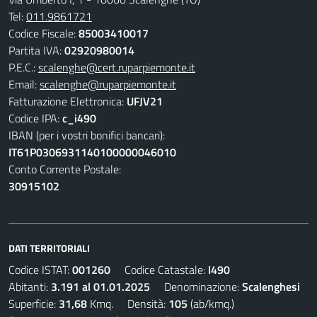
Tel:
011.9861721
Codice Fiscale:
85003410017
Partita IVA:
02920980014
P.E.C.:
scalenghe@cert.ruparpiemonte.it
Email:
scalenghe@ruparpiemonte.it
Fatturazione Elettronica:
UFJV21
Codice IPA:
c_i490
IBAN (per i vostri bonifici bancari):
IT61P0306931140100000046010
Conto Corrente Postale:
30915102
DATI TERRITORIALI
Codice ISTAT:
001260
Codice Catastale:
I490
Abitanti:
3.191 al 01.01.2025
Denominazione:
Scalenghesi
Superficie:
31,68
Kmq. Densità:
105
(ab/kmq.)