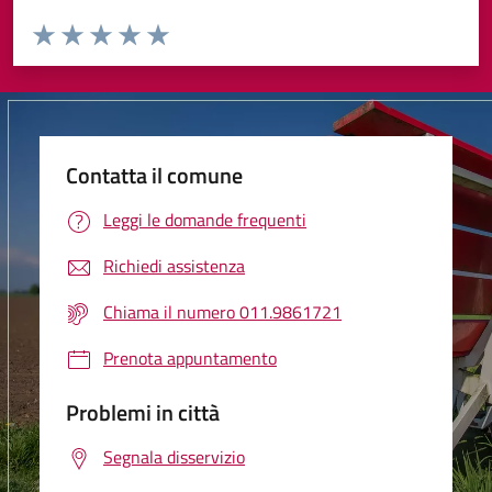
Valuta da 1 a 5 stelle la pagina
Valuta 1 stelle su 5
Valuta 2 stelle su 5
Valuta 3 stelle su 5
Valuta 4 stelle su 5
Valuta 5 stelle su 5
Contatta il comune
Leggi le domande frequenti
Richiedi assistenza
Chiama il numero 011.9861721
Prenota appuntamento
Problemi in città
Segnala disservizio