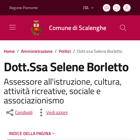
ITA
Regione Piemonte
Lingua attiva:
Comune di Scalenghe
Home
/
Amministrazione
/
Politici
/
Dott.ssa Selene Borletto
Dott.Ssa Selene Borletto
Assessore all'istruzione, cultura,
attività ricreative, sociale e
associazionismo
Condividi
Vedi azioni
INDICE DELLA PAGINA