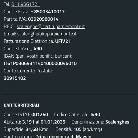
Tel:
011.9861721
Codice Fiscale:
85003410017
Partita IVA:
02920980014
P.E.C.:
scalenghe@cert.ruparpiemonte.it
Email:
scalenghe@ruparpiemonte.it
Fatturazione Elettronica:
UFJV21
Codice IPA:
c_i490
IBAN (per i vostri bonifici bancari):
IT61P0306931140100000046010
Conto Corrente Postale:
30915102
DATI TERRITORIALI
Codice ISTAT:
001260
Codice Catastale:
I490
Abitanti:
3.191 al 01.01.2025
Denominazione:
Scalenghesi
Superficie:
31,68
Kmq. Densità:
105
(ab/kmq.)
Santo patrono:
Prima domenica di Maggio