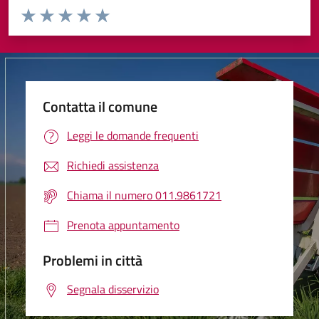
Valuta da 1 a 5 stelle la pagina
Valuta 1 stelle su 5
Valuta 2 stelle su 5
Valuta 3 stelle su 5
Valuta 4 stelle su 5
Valuta 5 stelle su 5
Contatta il comune
Leggi le domande frequenti
Richiedi assistenza
Chiama il numero 011.9861721
Prenota appuntamento
Problemi in città
Segnala disservizio