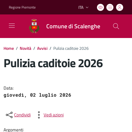
ITA
Regione Piemonte
Lingua attiva:
Comune di Scalenghe
Home
/
Novità
/
Avvisi
/
Pulizia caditoie 2026
Pulizia caditoie 2026
Dettagli del documento
Data:
giovedì, 02 luglio 2026
Condividi
Vedi azioni
Argomenti