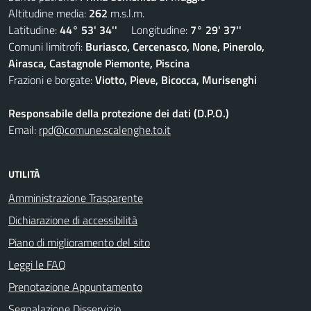
Altitudine media:
262
m.s.l.m.
Latitudine:
44° 53' 34''
Longitudine:
7° 29' 37''
Comuni limitrofi:
Buriasco, Cercenasco, None, Pinerolo,
Airasca, Castagnole Piemonte, Piscina
Frazioni e borgate:
Viotto, Pieve, Bicocca, Murisenghi
Responsabile della protezione dei dati (D.P.O.)
Email:
rpd@comune.scalenghe.to.it
UTILITÀ
Amministrazione Trasparente
Dichiarazione di accessibilità
Piano di miglioramento del sito
Leggi le FAQ
Prenotazione Appuntamento
Segnalazione Disservizio