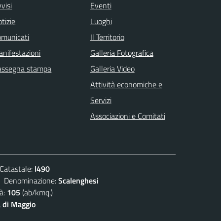
visi
Eventi
tizie
Luoghi
omunicati
Il Territorio
nifestazioni
Galleria Fotografica
assegna stampa
Galleria Video
Attività economiche e
Servizi
Associazioni e Comitati
atastale:
I490
enominazione:
Scalenghesi
à:
105
(ab/kmq.)
 di Maggio