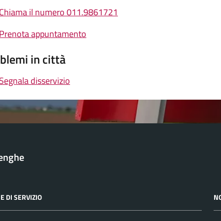
Chiama il numero 011.9861721
Prenota appuntamento
blemi in città
Segnala disservizio
lenghe
E DI SERVIZIO
N