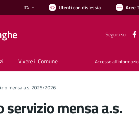
Utenti con dislessia
Aree 
ITA
Lingua attiva:
nghe
Seguici su
zi
Vivere il Comune
Accesso all'informazi
vizio mensa a.s. 2025/2026
 servizio mensa a.s.