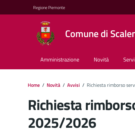
Regione Piemonte
Comune di Scale
Amministrazione
Novità
Servi
Home
/
Novità
/
Avvisi
/
Richiesta rimborso ser
Richiesta rimborso
2025/2026