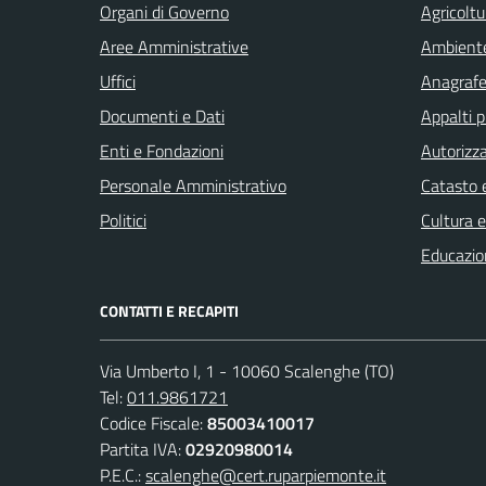
Organi di Governo
Agricoltu
Aree Amministrative
Ambient
Uffici
Anagrafe 
Documenti e Dati
Appalti p
Enti e Fondazioni
Autorizza
Personale Amministrativo
Catasto e
Politici
Cultura 
Educazio
CONTATTI E RECAPITI
Via Umberto I, 1 - 10060 Scalenghe (TO)
Tel:
011.9861721
Codice Fiscale:
85003410017
Partita IVA:
02920980014
P.E.C.:
scalenghe@cert.ruparpiemonte.it