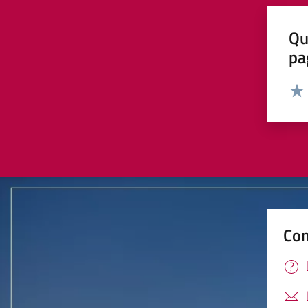
Qu
pa
Valut
Valu
Con