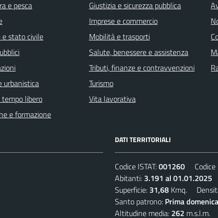
ra e pesca
Giustizia e sicurezza pubblica
Av
e
Imprese e commercio
No
e stato civile
Mobilità e trasporti
C
ubblici
Salute, benessere e assistenza
Ma
zioni
Tributi, finanze e contravvenzioni
R
 urbanistica
Turismo
e tempo libero
Vita lavorativa
ne e formazione
DATI TERRITORIALI
Codice ISTAT:
001260
Codice C
Abitanti:
3.191 al 01.01.2025
D
Superficie:
31,68
Kmq. Densit
Santo patrono:
Prima domenica
Altitudine media:
262
m.s.l.m.