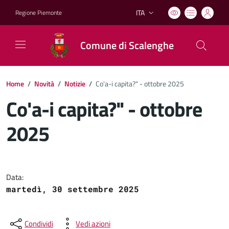
ITA
Regione Piemonte
Lingua attiva:
Comune di Scalenghe
Home
/
Novità
/
Notizie
/
Co'a-i capita?" - ottobre 2025
Co'a-i capita?" - ottobre
2025
Dettagli del documento
Data:
martedì, 30 settembre 2025
Condividi
Vedi azioni