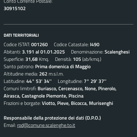
Conto Corrente Postale:
30915102
DATI TERRITORIALI
Codice ISTAT:
001260
Codice Catastale:
I490
Abitanti:
3.191 al 01.01.2025
Denominazione:
Scalenghesi
Superficie:
31,68
Kmq. Densità:
105
(ab/kmq.)
Santo patrono:
Prima domenica di Maggio
Altitudine media:
262
m.s.l.m.
Latitudine:
44° 53' 34''
Longitudine:
7° 29' 37''
Comuni limitrofi:
Buriasco, Cercenasco, None, Pinerolo,
Airasca, Castagnole Piemonte, Piscina
Frazioni e borgate:
Viotto, Pieve, Bicocca, Murisenghi
Responsabile della protezione dei dati (D.P.O.)
Email:
rpd@comune.scalenghe.to.it