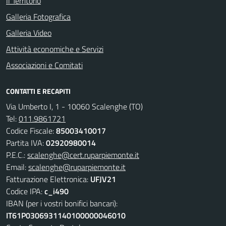
Il Territorio
Galleria Fotografica
Galleria Video
Attività economiche e Servizi
Associazioni e Comitati
CONTATTI E RECAPITI
Via Umberto I, 1 - 10060 Scalenghe (TO)
Tel:
011.9861721
Codice Fiscale:
85003410017
Partita IVA:
02920980014
P.E.C.:
scalenghe@cert.ruparpiemonte.it
Email:
scalenghe@ruparpiemonte.it
Fatturazione Elettronica:
UFJV21
Codice IPA:
c_i490
IBAN (per i vostri bonifici bancari):
IT61P0306931140100000046010