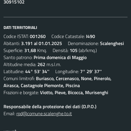
30915102
DATI TERRITORIALI
Codice ISTAT:
001260
Codice Catastale:
I490
Abitanti:
3.191 al 01.01.2025
Denominazione:
Scalenghesi
Superficie:
31,68
Kmq. Densità:
105
(ab/kmq.)
Santo patrono:
Prima domenica di Maggio
Altitudine media:
262
m.s.l.m.
Latitudine:
44° 53' 34''
Longitudine:
7° 29' 37''
Comuni limitrofi:
Buriasco, Cercenasco, None, Pinerolo,
Airasca, Castagnole Piemonte, Piscina
Frazioni e borgate:
Viotto, Pieve, Bicocca, Murisenghi
Responsabile della protezione dei dati (D.P.O.)
Email:
rpd@comune.scalenghe.to.it