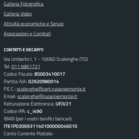
Galleria Fotografica
Galleria Video
Attività economiche e Servizi
Associazioni e Comitati
CONTATTI E RECAPITI
Via Umberto I, 1 - 10060 Scalenghe (TO)
Tel:
011.9861721
Codice Fiscale:
85003410017
Partita IVA:
02920980014
P.E.C.:
scalenghe@cert.ruparpiemonte.it
Email:
scalenghe@ruparpiemonte.it
Fatturazione Elettronica:
UFJV21
Codice IPA:
c_i490
IBAN (per i vostri bonifici bancari):
IT61P0306931140100000046010
Conto Corrente Postale: