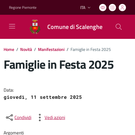
ITA
Regione Piemonte
Lingua attiva:
Comune di Scalenghe
Home
/
Novità
/
Manifestazioni
/
Famiglie in Festa 2025
Famiglie in Festa 2025
Dettagli del documento
Data:
giovedì, 11 settembre 2025
Condividi
Vedi azioni
Argomenti