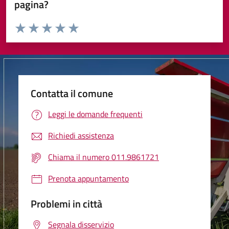
pagina?
Valuta da 1 a 5 stelle la pagina
Valuta 1 stelle su 5
Valuta 2 stelle su 5
Valuta 3 stelle su 5
Valuta 4 stelle su 5
Valuta 5 stelle su 5
Contatta il comune
Leggi le domande frequenti
Richiedi assistenza
Chiama il numero 011.9861721
Prenota appuntamento
Problemi in città
Segnala disservizio