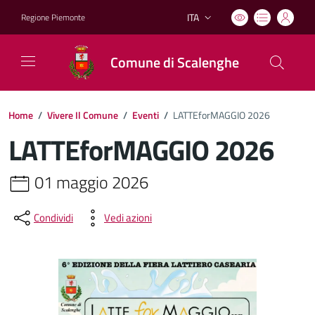
ITA
Regione Piemonte
Lingua attiva:
Comune di Scalenghe
Home
/
Vivere Il Comune
/
Eventi
/
LATTEforMAGGIO 2026
LATTEforMAGGIO 2026
01 maggio 2026
Condividi
Vedi azioni