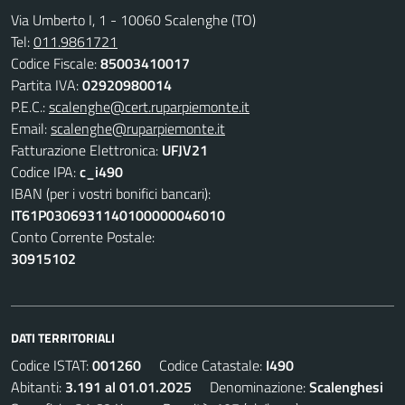
Via Umberto I, 1 - 10060 Scalenghe (TO)
Tel:
011.9861721
Codice Fiscale:
85003410017
Partita IVA:
02920980014
P.E.C.:
scalenghe@cert.ruparpiemonte.it
Email:
scalenghe@ruparpiemonte.it
Fatturazione Elettronica:
UFJV21
Codice IPA:
c_i490
IBAN (per i vostri bonifici bancari):
IT61P0306931140100000046010
Conto Corrente Postale:
30915102
DATI TERRITORIALI
Codice ISTAT:
001260
Codice Catastale:
I490
Abitanti:
3.191 al 01.01.2025
Denominazione:
Scalenghesi