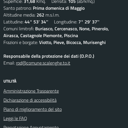
Superficie:
31,68
Kmq. Densità:
105
(ab/kmq.)
Santo patrono:
Prima domenica di Maggio
Altitudine media:
262
m.s.l.m.
Latitudine:
44° 53' 34''
Longitudine:
7° 29' 37''
Comuni limitrofi:
Buriasco, Cercenasco, None, Pinerolo,
Airasca, Castagnole Piemonte, Piscina
Frazioni e borgate:
Viotto, Pieve, Bicocca, Murisenghi
Responsabile della protezione dei dati (D.P.O.)
Email:
rpd@comune.scalenghe.to.it
UTILITÀ
Amministrazione Trasparente
Dichiarazione di accessibilità
Piano di miglioramento del sito
Leggi le FAQ
Prenotazione Appuntamento