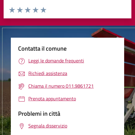
Valuta da 1 a 5 stelle la pagina
Valuta 1 stelle su 5
Valuta 2 stelle su 5
Valuta 3 stelle su 5
Valuta 4 stelle su 5
Valuta 5 stelle su 5
Contatta il comune
Leggi le domande frequenti
Richiedi assistenza
Chiama il numero 011.9861721
Prenota appuntamento
Problemi in città
Segnala disservizio