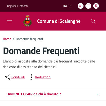
ITA
Regione Piemonte
Lingua attiva:
Comune di Scalenghe
Home
/
Domande frequenti
Domande Frequenti
Dettagli del documento
Elenco di risposte alle domande più frequenti raccolte dalle
richieste di assistenza dei cittadini.
Condividi
Vedi azioni
CANONE COSAP da chi è dovuto ?