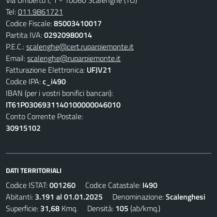
Via Umberto I, 1 - 10060 Scalenghe (TO)
Tel:
011.9861721
Codice Fiscale:
85003410017
Partita IVA:
02920980014
P.E.C.:
scalenghe@cert.ruparpiemonte.it
Email:
scalenghe@ruparpiemonte.it
Fatturazione Elettronica:
UFJV21
Codice IPA:
c_i490
IBAN (per i vostri bonifici bancari):
IT61P0306931140100000046010
Conto Corrente Postale:
30915102
DATI TERRITORIALI
Codice ISTAT:
001260
Codice Catastale:
I490
Abitanti:
3.191 al 01.01.2025
Denominazione:
Scalenghesi
Superficie:
31,68
Kmq. Densità:
105
(ab/kmq.)