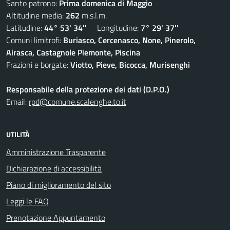
Santo patrono:
Prima domenica di Maggio
Altitudine media:
262
m.s.l.m.
Latitudine:
44° 53' 34''
Longitudine:
7° 29' 37''
Comuni limitrofi:
Buriasco, Cercenasco, None, Pinerolo,
Airasca, Castagnole Piemonte, Piscina
Frazioni e borgate:
Viotto, Pieve, Bicocca, Murisenghi
Responsabile della protezione dei dati (D.P.O.)
Email:
rpd@comune.scalenghe.to.it
UTILITÀ
Amministrazione Trasparente
Dichiarazione di accessibilità
Piano di miglioramento del sito
Leggi le FAQ
Prenotazione Appuntamento