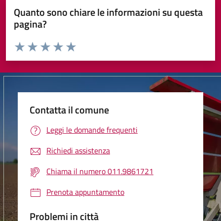
Quanto sono chiare le informazioni su questa
pagina?
Valuta da 1 a 5 stelle la pagina
Valuta 1 stelle su 5
Valuta 2 stelle su 5
Valuta 3 stelle su 5
Valuta 4 stelle su 5
Valuta 5 stelle su 5
Contatta il comune
Leggi le domande frequenti
Richiedi assistenza
Chiama il numero 011.9861721
Prenota appuntamento
Problemi in città