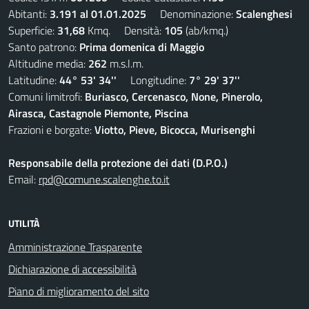
Abitanti:
3.191 al 01.01.2025
Denominazione:
Scalenghesi
Superficie:
31,68
Kmq. Densità:
105
(ab/kmq.)
Santo patrono:
Prima domenica di Maggio
Altitudine media:
262
m.s.l.m.
Latitudine:
44° 53' 34''
Longitudine:
7° 29' 37''
Comuni limitrofi:
Buriasco, Cercenasco, None, Pinerolo,
Airasca, Castagnole Piemonte, Piscina
Frazioni e borgate:
Viotto, Pieve, Bicocca, Murisenghi
Responsabile della protezione dei dati (D.P.O.)
Email:
rpd@comune.scalenghe.to.it
UTILITÀ
Amministrazione Trasparente
Dichiarazione di accessibilità
Piano di miglioramento del sito