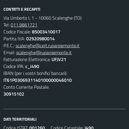
CONTATTI E RECAPITI
Via Umberto I, 1 - 10060 Scalenghe (TO)
Tel:
011.9861721
Codice Fiscale:
85003410017
Partita IVA:
02920980014
P.E.C.:
scalenghe@cert.ruparpiemonte.it
Email:
scalenghe@ruparpiemonte.it
Fatturazione Elettronica:
UFJV21
Codice IPA:
c_i490
IBAN (per i vostri bonifici bancari):
IT61P0306931140100000046010
Conto Corrente Postale:
30915102
DATI TERRITORIALI
Codice ISTAT:
001260
Codice Catastale:
I490