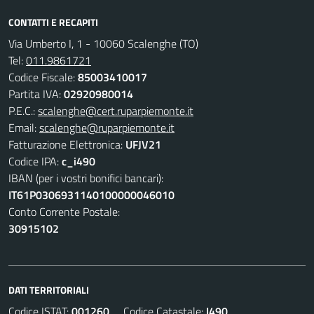
CONTATTI E RECAPITI
Via Umberto I, 1 - 10060 Scalenghe (TO)
Tel:
011.9861721
Codice Fiscale:
85003410017
Partita IVA:
02920980014
P.E.C.:
scalenghe@cert.ruparpiemonte.it
Email:
scalenghe@ruparpiemonte.it
Fatturazione Elettronica:
UFJV21
Codice IPA:
c_i490
IBAN (per i vostri bonifici bancari):
IT61P0306931140100000046010
Conto Corrente Postale:
30915102
DATI TERRITORIALI
Codice ISTAT:
001260
Codice Catastale:
I490