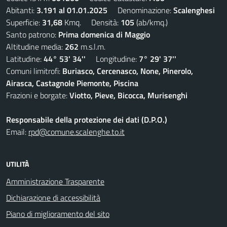
Abitanti:
3.191 al 01.01.2025
Denominazione:
Scalenghesi
Superficie:
31,68
Kmq. Densità:
105
(ab/kmq.)
Santo patrono:
Prima domenica di Maggio
Altitudine media:
262
m.s.l.m.
Latitudine:
44° 53' 34''
Longitudine:
7° 29' 37''
Comuni limitrofi:
Buriasco, Cercenasco, None, Pinerolo,
Airasca, Castagnole Piemonte, Piscina
Frazioni e borgate:
Viotto, Pieve, Bicocca, Murisenghi
Responsabile della protezione dei dati (D.P.O.)
Email:
rpd@comune.scalenghe.to.it
UTILITÀ
Amministrazione Trasparente
Dichiarazione di accessibilità
Piano di miglioramento del sito