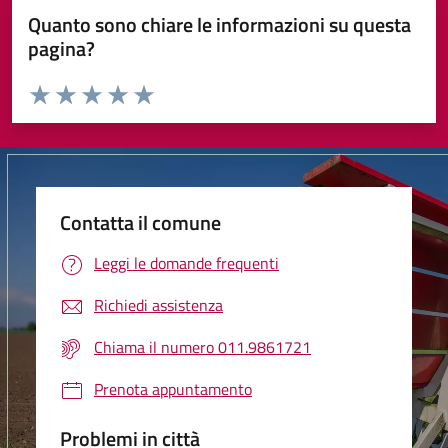
Quanto sono chiare le informazioni su questa
pagina?
Valuta da 1 a 5 stelle la pagina
Valuta 1 stelle su 5
Valuta 2 stelle su 5
Valuta 3 stelle su 5
Valuta 4 stelle su 5
Valuta 5 stelle su 5
Contatta il comune
Leggi le domande frequenti
Richiedi assistenza
Chiama il numero 011.9861721
Prenota appuntamento
Problemi in città