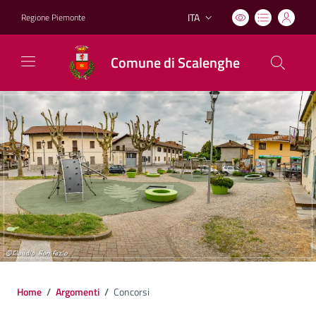
ITA
Regione Piemonte
Lingua attiva:
Comune di Scalenghe
Home
/
Argomenti
/
Concorsi