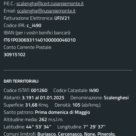
P.E.C.:
scalenghe@cert.ruparpiemonte.it
Email:
scalenghe@ruparpiemonte.it
Fatturazione Elettronica:
UFJV21
Codice IPA:
c_i490
IBAN (per i vostri bonifici bancari):
IT61P0306931140100000046010
Conto Corrente Postale:
30915102
DATI TERRITORIALI
Codice ISTAT:
001260
Codice Catastale:
I490
Abitanti:
3.191 al 01.01.2025
Denominazione:
Scalenghesi
Superficie:
31,68
Kmq. Densità:
105
(ab/kmq.)
Santo patrono:
Prima domenica di Maggio
Altitudine media:
262
m.s.l.m.
Latitudine:
44° 53' 34''
Longitudine:
7° 29' 37''
Comuni limitrofi:
Buriasco, Cercenasco, None, Pinerolo,