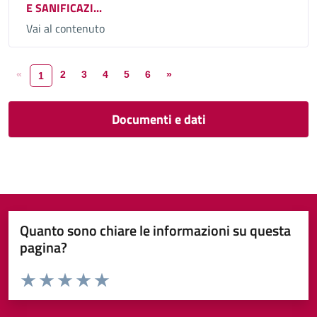
E SANIFICAZI...
Vai al contenuto
«
2
3
4
5
6
»
1
Documenti e dati
Quanto sono chiare le informazioni su questa
pagina?
Valuta da 1 a 5 stelle la pagina
Valuta 1 stelle su 5
Valuta 2 stelle su 5
Valuta 3 stelle su 5
Valuta 4 stelle su 5
Valuta 5 stelle su 5