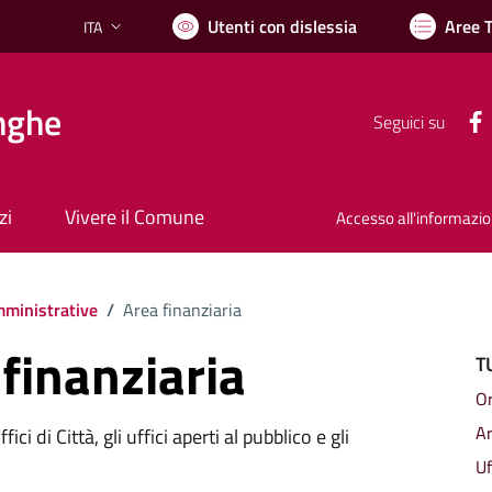
Utenti con dislessia
Aree 
ITA
Lingua attiva:
nghe
Seguici su
zi
Vivere il Comune
Accesso all'informazi
ministrative
/
Area finanziaria
 finanziaria
T
Or
A
ici di Città, gli uffici aperti al pubblico e gli
Uf