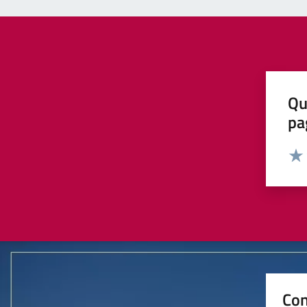
Qu
pa
Valut
Valu
Con