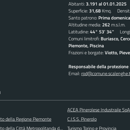
Abitanti:
3.191 al 01.01.2025
D
Superficie:
31,68
Kmq. Densit
Santo patrono:
Prima domenica
Altitudine media:
262
m.s.l.m.
Latitudine:
44° 53' 34''
Longit
Comuni limitrofi:
Buriasco, Cerc
Piemonte, Piscina
Frazioni e borgate:
Viotto, Piev
Responsabile della protezione d
Email:
rpd@comune.scalenghe.t
I
ACEA Pinerolese Industraile SpA
 sito della Regione Piemonte
C.I.S.S. Pinerolo
 sito della Città Metropolitanda di Torino
Turismo Torino e Provincia