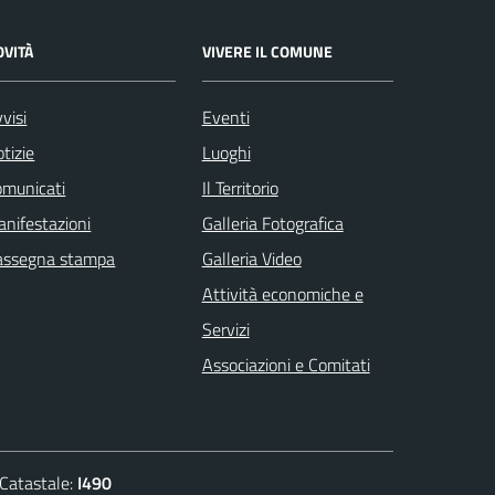
OVITÀ
VIVERE IL COMUNE
visi
Eventi
tizie
Luoghi
omunicati
Il Territorio
nifestazioni
Galleria Fotografica
assegna stampa
Galleria Video
Attività economiche e
Servizi
Associazioni e Comitati
atastale:
I490