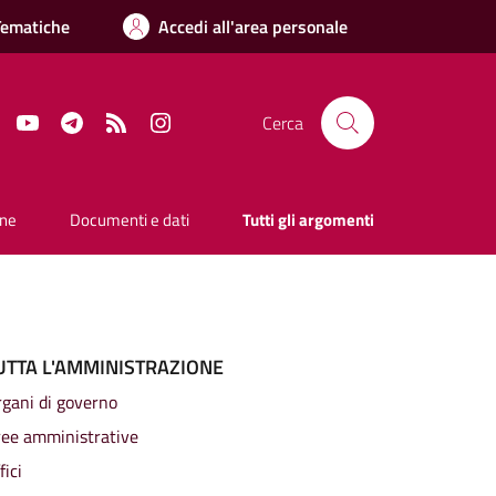
Tematiche
Accedi all'area personale
Facebook
YouTube
Telegram
RSS
Instagram
Cerca
one
Documenti e dati
Tutti gli argomenti
UTTA L'AMMINISTRAZIONE
gani di governo
ree amministrative
fici