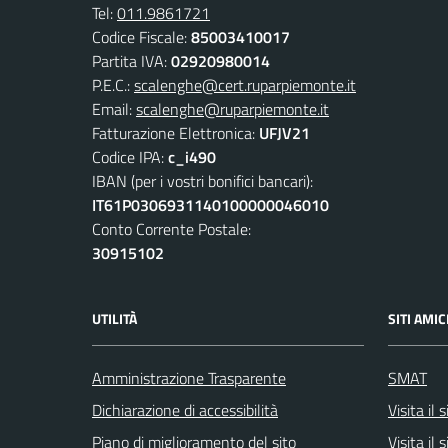
Tel:
011.9861721
Codice Fiscale:
85003410017
Partita IVA:
02920980014
P.E.C.:
scalenghe@cert.ruparpiemonte.it
Email:
scalenghe@ruparpiemonte.it
Fatturazione Elettronica:
UFJV21
Codice IPA:
c_i490
IBAN (per i vostri bonifici bancari):
IT61P0306931140100000046010
Conto Corrente Postale:
30915102
UTILITÀ
SITI AMIC
Amministrazione Trasparente
SMAT
Dichiarazione di accessibilità
Visita il
Piano di miglioramento del sito
Visita il