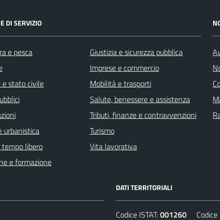
E DI SERVIZIO
N
ra e pesca
Giustizia e sicurezza pubblica
Av
e
Imprese e commercio
No
e stato civile
Mobilità e trasporti
C
ubblici
Salute, benessere e assistenza
Ma
zioni
Tributi, finanze e contravvenzioni
R
 urbanistica
Turismo
e tempo libero
Vita lavorativa
ne e formazione
DATI TERRITORIALI
Codice ISTAT:
001260
Codice C