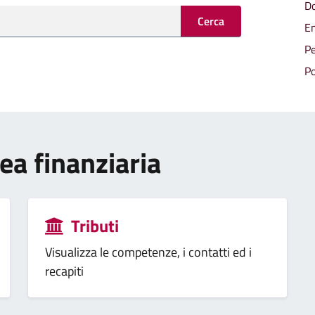
Do
Cerca
En
Pe
Po
rea finanziaria
Tributi
Visualizza le competenze, i contatti ed i
recapiti