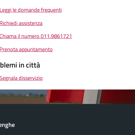
Leggi le domande frequenti
Richiedi assistenza
Chiama il numero 011.9861721
Prenota appuntamento
blemi in città
Segnala disservizio
lenghe