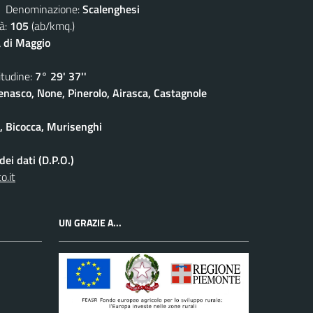
enominazione:
Scalenghesi
à:
105
(ab/kmq.)
 di Maggio
udine:
7° 29' 37''
enasco, None, Pinerolo, Airasca, Castagnole
e, Bicocca, Murisenghi
ei dati (D.P.O.)
o.it
UN GRAZIE A...