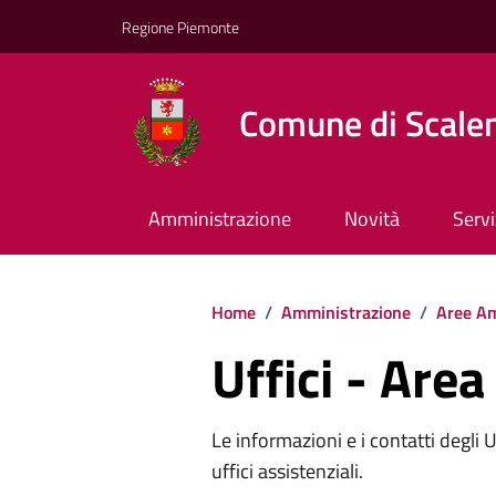
Regione Piemonte
Comune di Scale
Amministrazione
Novità
Servi
Home
/
Amministrazione
/
Aree Am
Uffici - Area
Le informazioni e i contatti degli Uff
uffici assistenziali.